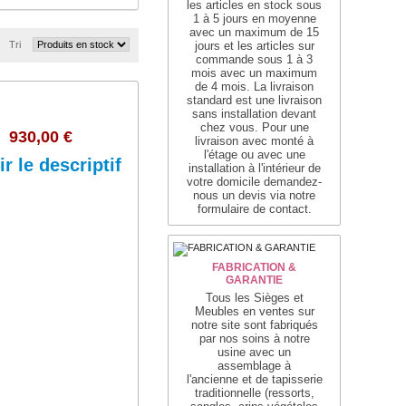
les articles en stock sous
1 à 5 jours en moyenne
avec un maximum de 15
Tri
jours et les articles sur
commande sous 1 à 3
mois avec un maximum
de 4 mois. La livraison
standard est une livraison
sans installation devant
chez vous. Pour une
930,00 €
livraison avec monté à
l'étage ou avec une
ir le descriptif
installation à l'intérieur de
n
votre domicile demandez-
nous un devis via notre
formulaire de contact.
Ajouter au panier
FABRICATION &
GARANTIE
s
Tous les Sièges et
Meubles en ventes sur
notre site sont fabriqués
par nos soins à notre
usine avec un
assemblage
à
l'ancienne
et de tapisserie
traditionnelle
(ressorts,