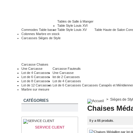
Tables de Salle à Manger
Table Style Louis XVI
Commodes
Table basse
Table Style Louis XV
Table Haute de Salon
Cons
Colonnes Marbre en stock
Carcasses Sièges de Style
Carcasse Chaises
Une Carcasse
Carcasse Fauteuils
Lot de 4 Carcasses
Une Carcasse
Lot de 6 Carcasses
lot de 2 Carcasses
Lot de 8 Carcasses
Lot de 4 Carcasses
Lot de 12 Carcasses
Lot de 6 Carcasses
Carcasses Canapés et Méridienne
Marbre sur mesure
>
Sièges de Sty
CATÉGORIES
Chaises Médai
Il y a 66 produits.
SERVICE CLIENT