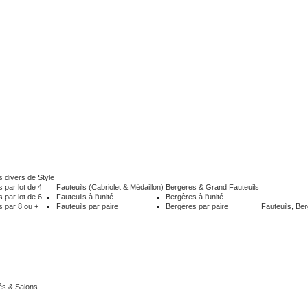
 divers de Style
 par lot de 4
Fauteuils (Cabriolet & Médaillon)
Bergères & Grand Fauteuils
 par lot de 6
Fauteuils à l'unité
Bergères à l'unité
 par 8 ou +
Fauteuils par paire
Bergères par paire
Fauteuils, B
és & Salons