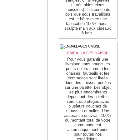
sangles, crins végétales
et véritables clous
tapissiers)
. L'essence du
rage
bois que nous travaillons
nel.
est le hêtre avec une
n
fabrication 100% massif
sculpté main aux ciseaux
à bois.
EMBALLAGES CAISSE
Pour vous garantir une
livraison sans soucis les
petits objets comme les
chaises, fauteuils et les
nnez
commodes sont livrés
dans des caisses posées
sur une palette. Les objet
les plus encombrants
dépassant des palettes
t
seront suprotégés avec
plusieurs couches de
,
mousses et bulles. Une
assurance couvrant 100%
du montant total de votre
commande est
automatiquement prise
ent,
pour toutes nos
expéditions.