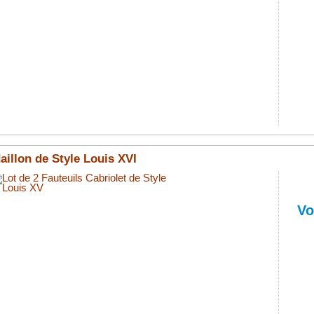
pourrez
payer
en
3
fois
sans
frais
si
vous
le
souhaitez
aillon de Style Louis XVI
Lot
de
6
Vo
Chaises
Médaillo
de
Style
Louis
XVI.
Articles
neuf
fabriqué
par