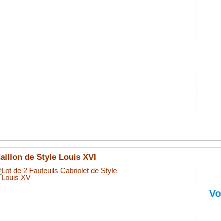
Style
Louis
XVI. Boi
en
hêtre
massif
sculpté
main.
Fabricat
100%
tradition
Garanti
3
ans
et
livraison
gratuite.
aillon de Style Louis XVI
Lot
de
6
Vo
Chaises
Médaillo
Style
Louis