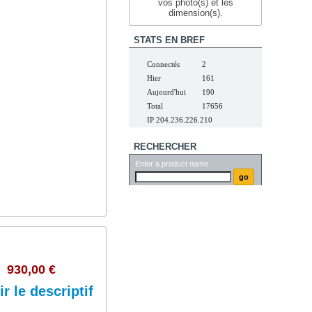
vos photo(s) et les
,
dimension(s).
STATS EN BREF
ent,
Connectés
2
Hier
161
Aujourd'hui
190
Total
17656
IP 204.236.226.210
RECHERCHER
Enter a product name
,...
930,00 €
ir le descriptif
n