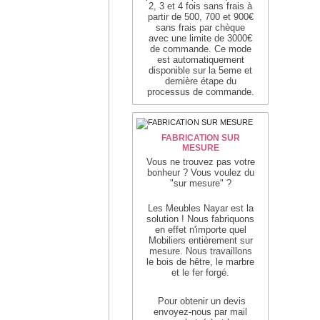
2, 3 et 4 fois sans frais à
partir de 500, 700 et 900€
sans frais par chèque
avec une limite de 3000€
de commande. Ce mode
est automatiquement
disponible sur la 5eme et
dernière étape du
processus de commande.
rage
nel.
n
FABRICATION SUR
MESURE
Vous ne trouvez pas votre
bonheur ?
Vous voulez du
"sur mesure" ?
Les Meubles Nayar est la
solution !
Nous fabriquons
en effet n'importe quel
Mobiliers entièrement sur
mesure.
Nous travaillons
nnez
le bois de hêtre, le marbre
et le fer forgé.
Pour obtenir un devis
t
envoyez-nous par mail