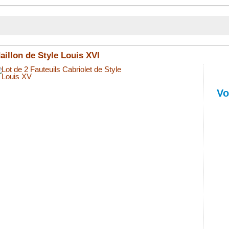
aillon de Style Louis XVI
Lot
de
6
Vo
Chaises
Médaillo
de
Style
Louis
XVI.
Articles
neuf
fabriqué
par
nos
soins
en
hêtre
massif
sculpté
main