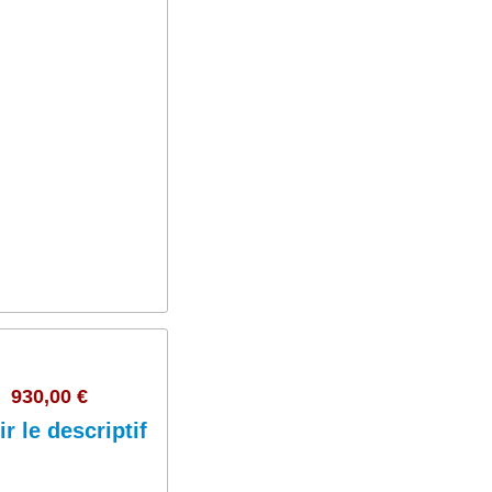
s
Ajouter au panier
ion
nel.
e
930,00 €
ir le descriptif
n