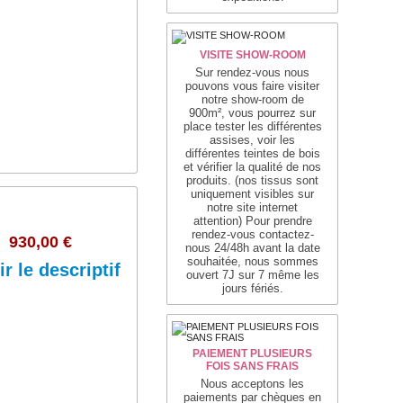
VISITE SHOW-ROOM
Sur rendez-vous nous
pouvons vous faire visiter
notre show-room de
900m², vous pourrez sur
place tester les différentes
assises, voir les
,...
différentes teintes de bois
et vérifier la qualité de nos
produits. (nos tissus sont
uniquement visibles sur
notre site internet
attention) Pour prendre
rendez-vous contactez-
930,00 €
nous 24/48h avant la date
souhaitée, nous sommes
ir le descriptif
ouvert 7J sur 7 même les
n
jours fériés.
PAIEMENT PLUSIEURS
Ajouter au panier
FOIS SANS FRAIS
Nous acceptons les
s
paiements par chèques en