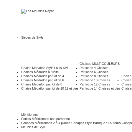
Sièges de Style
Chaises MULTICOULEURS
Chaise Médaillon Style Louis XVI
Par lot de 4 Chaises
Chaises Médaillon à l'unité
Par lot de 6 Chaises
Chaises Médaillon par lot de 4
Par lot de 8 Chaises
Chaises
Chaises Médaillon par lot de 6
Par lot de 10 Chaises
Chaises
Chaise Médaillon par lot de 8
Par lot de 12 Chaises
Chaises
Chaise Médaillon par lot de 10 12 et plus
Par lot de 14 Chaises et plus
Chaises
Méridiennes
Petites Méridiennes une personne
Grandes Méridiennes 2 à 4 places
Canapés
Style Baroque : Fauteuils Canap
Meubles de Style