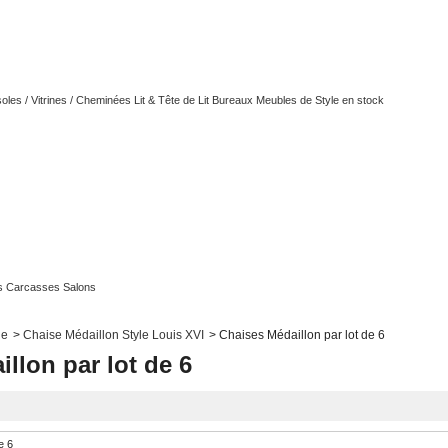
oles / Vitrines / Cheminées
Lit & Tête de Lit
Bureaux
Meubles de Style en stock
s
Carcasses Salons
le
>
Chaise Médaillon Style Louis XVI
>
Chaises Médaillon par lot de 6
llon par lot de 6