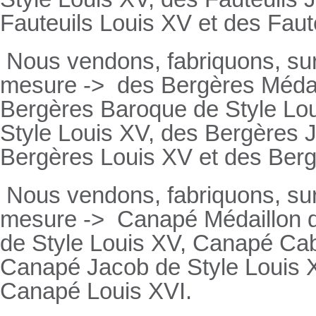
Fauteuils
Louis XV et des
Faut
Nous vendons, fabriquons, su
mesure ->
des Bergères Médail
Bergères
Baroque de Style Lo
Style Louis XV, des
Bergères
J
Bergères
Louis XV et des
Ber
Nous vendons, fabriquons, su
mesure ->
Canapé Médaillon d
de Style Louis XV,
Canapé
Cabr
Canapé
Jacob de Style Louis 
Canapé
Louis XVI.