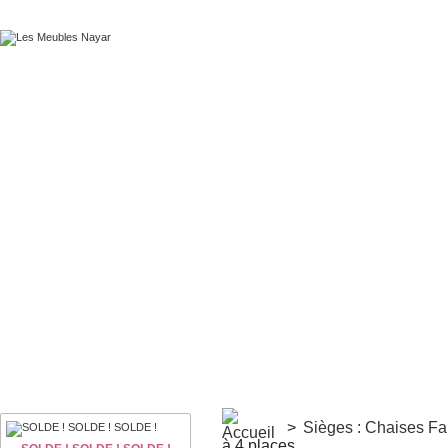
>
Sièges : Chaises F
à 4 places