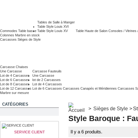
Tables de Salle à Manger
Table Style Louis XVI
Commodes
Table basse
Table Style Louis XV
Table Haute de Salon
Consoles / Vitrines
Colonnes Marbre en stock
Carcasses Sièges de Style
Carcasse Chaises
Une Carcasse
Carcasse Fauteuils
Lot de 4 Carcasses
Une Carcasse
Lot de 6 Carcasses
lot de 2 Carcasses
Lot de 8 Carcasses
Lot de 4 Carcasses
Lot de 12 Carcasses
Lot de 6 Carcasses
Carcasses Canapés et Méridiennes
Carcasses S
Marbre sur mesure
CATÉGORIES
>
Sièges de Style
>
St
Style Baroque : Fa
Il y a 6 produits.
SERVICE CLIENT