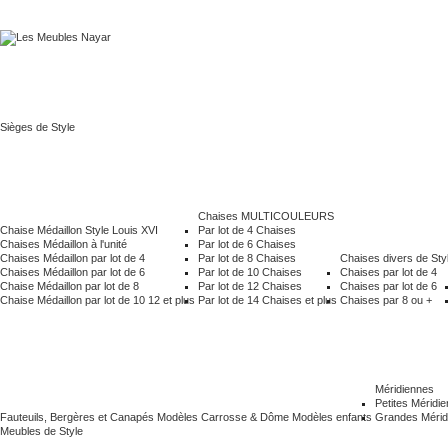
Sièges de Style
Chaises MULTICOULEURS
Chaise Médaillon Style Louis XVI
Par lot de 4 Chaises
Chaises Médaillon à l'unité
Par lot de 6 Chaises
Chaises Médaillon par lot de 4
Par lot de 8 Chaises
Chaises divers de Sty
Chaises Médaillon par lot de 6
Par lot de 10 Chaises
Chaises par lot de 4
Chaise Médaillon par lot de 8
Par lot de 12 Chaises
Chaises par lot de 6
Chaise Médaillon par lot de 10 12 et plus
Par lot de 14 Chaises et plus
Chaises par 8 ou +
Méridiennes
Petites Méridi
Fauteuils, Bergères et Canapés Modèles Carrosse & Dôme
Modèles enfants
Grandes Mérid
Meubles de Style