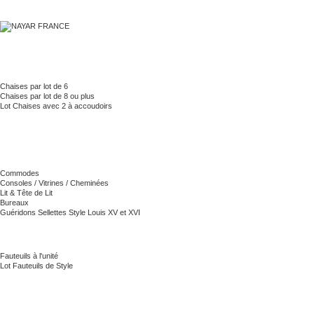
Chaises par lot de 6
Chaises par lot de 8 ou plus
Lot Chaises avec 2 à accoudoirs
Commodes
Consoles / Vitrines / Cheminées
Lit & Tête de Lit
Bureaux
Guéridons Sellettes Style Louis XV et XVI
Fauteuils à l'unité
Lot Fauteuils de Style