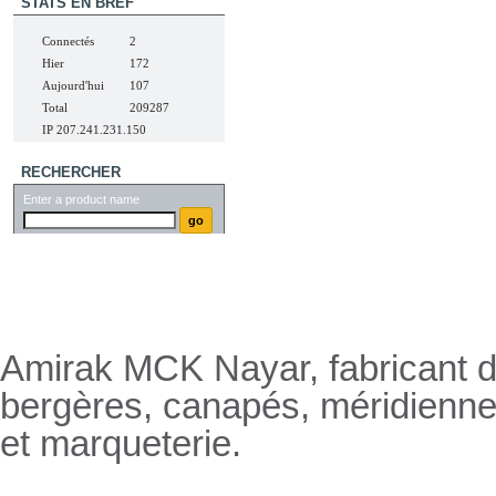
STATS EN BREF
Connectés
2
Hier
172
Aujourd'hui
107
Total
209287
IP 207.241.231.150
RECHERCHER
Enter a product name
Nayar.fr
Amirak MCK Nayar, fabricant de
bergères, canapés, méridienn
et marqueterie.