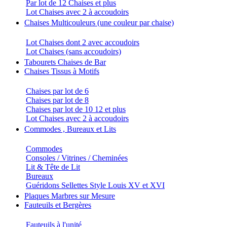
Par lot de 12 Chaises et plus
Lot Chaises avec 2 à accoudoirs
Chaises Multicouleurs (une couleur par chaise)
Lot Chaises dont 2 avec accoudoirs
Lot Chaises (sans accoudoirs)
Tabourets Chaises de Bar
Chaises Tissus à Motifs
Chaises par lot de 6
Chaises par lot de 8
Chaises par lot de 10 12 et plus
Lot Chaises avec 2 à accoudoirs
Commodes , Bureaux et Lits
Commodes
Consoles / Vitrines / Cheminées
Lit & Tête de Lit
Bureaux
Guéridons Sellettes Style Louis XV et XVI
Plaques Marbres sur Mesure
Fauteuils et Bergères
Fauteuils à l'unité