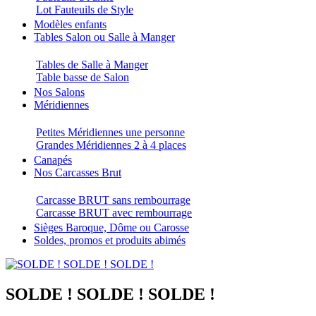
Lot Fauteuils de Style
Modèles enfants
Tables Salon ou Salle à Manger
Tables de Salle à Manger
Table basse de Salon
Nos Salons
Méridiennes
Petites Méridiennes une personne
Grandes Méridiennes 2 à 4 places
Canapés
Nos Carcasses Brut
Carcasse BRUT sans rembourrage
Carcasse BRUT avec rembourrage
Sièges Baroque, Dôme ou Carosse
Soldes, promos et produits abimés
SOLDE ! SOLDE ! SOLDE !