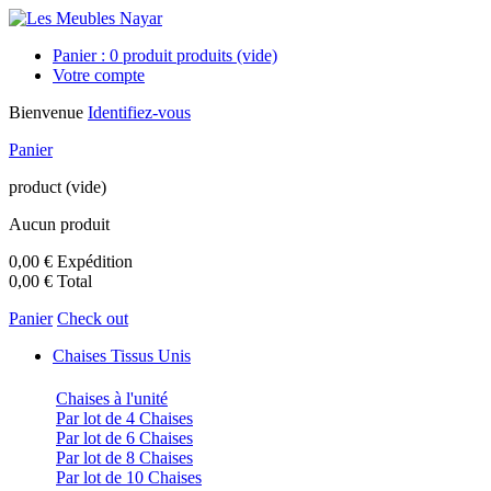
Panier :
0
produit
produits
(vide)
Votre compte
Bienvenue
Identifiez-vous
Panier
product
(vide)
Aucun produit
0,00 €
Expédition
0,00 €
Total
Panier
Check out
Chaises Tissus Unis
Chaises à l'unité
Par lot de 4 Chaises
Par lot de 6 Chaises
Par lot de 8 Chaises
Par lot de 10 Chaises