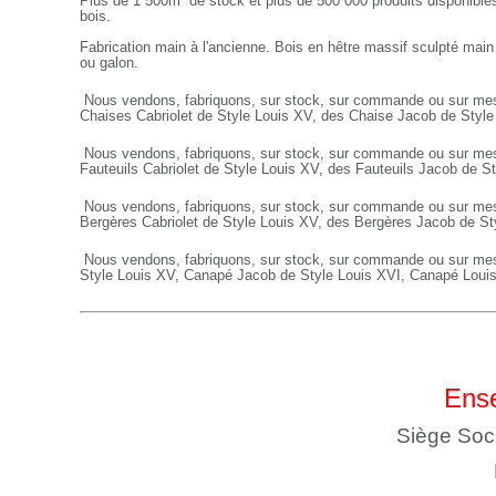
Plus de 1 500m² de stock et plus de 500 000 produits disponibles
bois.
Fabrication main à l'ancienne. Bois en hêtre massif sculpté main
ou galon.
Nous vendons, fabriquons, sur stock, sur commande ou sur mes
Chaises Cabriolet de Style Louis XV, des Chaise Jacob de Styl
Nous vendons, fabriquons, sur stock, sur commande ou sur me
Fauteuils
Cabriolet de Style Louis XV, des
Fauteuils
Jacob de St
Nous vendons, fabriquons, sur stock, sur commande ou sur me
Bergères
Cabriolet de Style Louis XV, des
Bergères
Jacob de St
Nous vendons, fabriquons, sur stock, sur commande ou sur me
Style Louis XV,
Canapé
Jacob de Style Louis XVI,
Canapé
Loui
Ense
Siège Soc