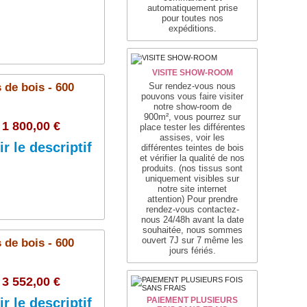
automatiquement prise
pour toutes nos
expéditions.
Ajouter au panier
VISITE SHOW-ROOM
 de bois - 600
Sur rendez-vous nous
pouvons vous faire visiter
notre show-room de
900m², vous pourrez sur
1 800,00 €
place tester les différentes
assises, voir les
ir le descriptif
différentes teintes de bois
et vérifier la qualité de nos
produits. (nos tissus sont
uniquement visibles sur
notre site internet
attention) Pour prendre
rendez-vous contactez-
Ajouter au panier
nous 24/48h avant la date
souhaitée, nous sommes
ouvert 7J sur 7 même les
 de bois - 600
jours fériés.
3 552,00 €
ir le descriptif
PAIEMENT PLUSIEURS