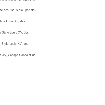
 et 30 choix de teintes de
se des tissus clou par clou
tyle Louis XV, des
 Style Louis XV, des
 Style Louis XV, des
is XV,
Canapé
Cabriolet de