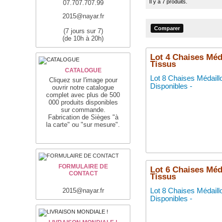
Il y a 7 produits.
07.707.707.99
2015@nayar.fr
(7 jours sur 7)
(de 10h à 20h)
Lot 4 Chaises Méda
Tissus
CATALOGUE
Lot 8 Chaises Médaill
Cliquez sur l'image pour
Disponibles -
ouvrir notre catalogue
complet avec plus de 500
000 produits disponibles
sur commande.
Fabrication de Sièges "à
la carte" ou "sur mesure".
FORMULAIRE DE
Lot 6 Chaises Méda
CONTACT
Tissus
Lot 8 Chaises Médaill
2015@nayar.fr
Disponibles -