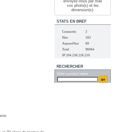
envoyez-nous par mail
vos photo(s) et les
dimension(s).
STATS EN BREF
Connectés
2
Hier
183
Aujourd'hui
69
Total
96064
IP 204.236.226.210
RECHERCHER
Enter a product name
r.fr
erie.