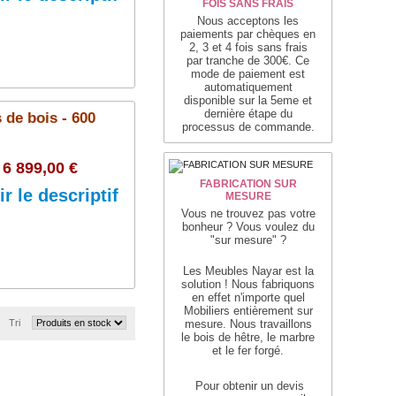
FOIS SANS FRAIS
Nous acceptons les
paiements par chèques en
2, 3 et 4 fois sans frais
par tranche de 300€. Ce
mode de paiement est
Ajouter au panier
automatiquement
disponible sur la 5eme et
dernière étape du
 de bois - 600
processus de commande.
6 899,00 €
FABRICATION SUR
ir le descriptif
MESURE
Vous ne trouvez pas votre
bonheur ?
Vous voulez du
"sur mesure" ?
Les Meubles Nayar est la
Ajouter au panier
solution !
Nous fabriquons
en effet n'importe quel
Mobiliers entièrement sur
Tri
mesure.
Nous travaillons
le bois de hêtre, le marbre
et le fer forgé.
Pour obtenir un devis