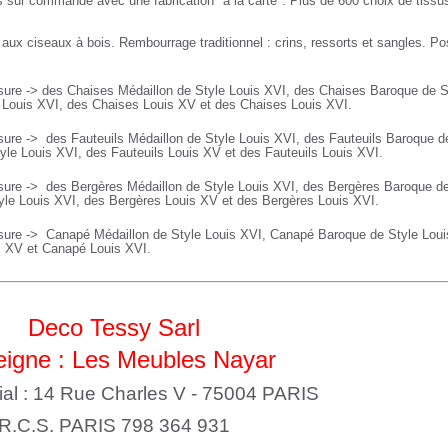
 sur commande avec une fabrication "à la carte". Plus de 600 choix de tissus
 aux ciseaux à bois. Rembourrage traditionnel : crins, ressorts et sangles. Po
ure -> des Chaises Médaillon de Style Louis XVI, des Chaises Baroque de S
e Louis XVI, des Chaises Louis XV et des Chaises Louis XVI.
sure ->
des Fauteuils Médaillon de Style Louis XVI, des
Fauteuils
Baroque de
yle Louis XVI, des
Fauteuils
Louis XV et des
Fauteuils
Louis XVI.
sure ->
des Bergères Médaillon de Style Louis XVI, des
Bergères
Baroque de
yle Louis XVI, des
Bergères
Louis XV et des
Bergères
Louis XVI.
sure ->
Canapé Médaillon de Style Louis XVI,
Canapé
Baroque de Style Lou
s XV et
Canapé
Louis XVI.
Deco Tessy Sarl
igne : Les Meubles Nayar
ial : 14 Rue Charles V - 75004 PARIS
R.C.S. PARIS 798 364 931