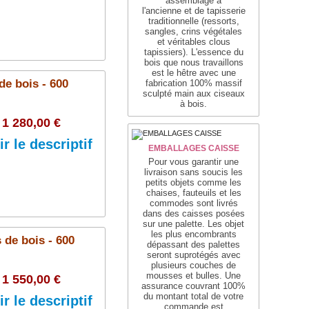
assemblage
à
l'ancienne
et de tapisserie
traditionnelle
(ressorts,
sangles, crins végétales
et véritables clous
tapissiers)
. L'essence du
Ajouter au panier
bois que nous travaillons
est le hêtre avec une
de bois - 600
fabrication 100% massif
sculpté main aux ciseaux
à bois.
1 280,00 €
ir le descriptif
EMBALLAGES CAISSE
Pour vous garantir une
livraison sans soucis les
petits objets comme les
chaises, fauteuils et les
commodes sont livrés
Ajouter au panier
dans des caisses posées
sur une palette. Les objet
les plus encombrants
 de bois - 600
dépassant des palettes
seront suprotégés avec
plusieurs couches de
mousses et bulles. Une
1 550,00 €
assurance couvrant 100%
du montant total de votre
ir le descriptif
commande est