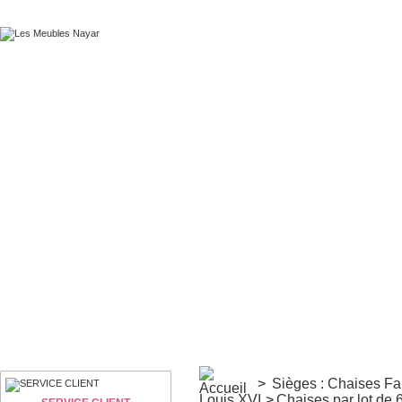
>
Sièges : Chaises F
Louis XVI
>
Chaises par lot de 