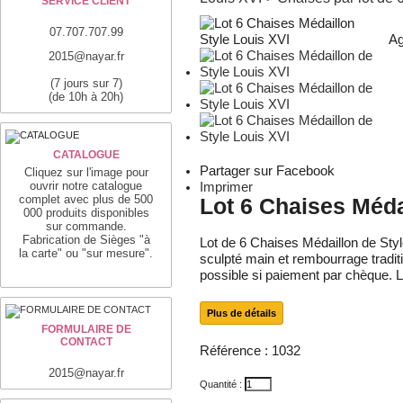
SERVICE CLIENT
07.707.707.99
Ag
2015@nayar.fr
(7 jours sur 7)
(de 10h à 20h)
CATALOGUE
Partager sur Facebook
Cliquez sur l'image pour
ouvrir notre catalogue
Imprimer
complet avec plus de 500
Lot 6 Chaises Méda
000 produits disponibles
sur commande.
Fabrication de Sièges "à
Lot de 6 Chaises Médaillon de Styl
la carte" ou "sur mesure".
sculpté main et rembourrage traditi
possible si paiement par chèque. Li
Plus de détails
FORMULAIRE DE
CONTACT
Référence :
1032
2015@nayar.fr
Quantité :