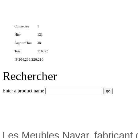
Connectés
1
Hier
121
Aujourd'hui
38
Total
116323
IP 204.236.226.210
Rechercher
Enter a product name
Nayar.fr
Les Meubles Nayar, fabricant d