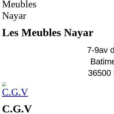
Les Meubles Nayar
7-9av 
Batim
36500
C.G.V