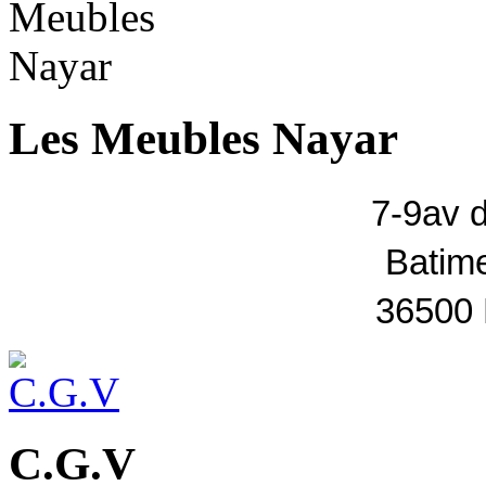
Les Meubles Nayar
7-9av 
Batim
36500
C.G.V