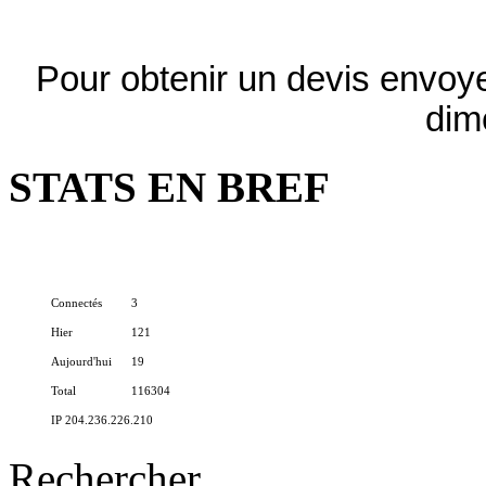
Pour obtenir un devis envoye
dim
STATS EN BREF
Connectés
3
Hier
121
Aujourd'hui
19
Total
116304
IP 204.236.226.210
Rechercher