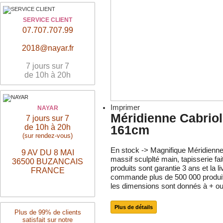
SERVICE CLIENT
07.707.707.99
2018@nayar.fr
7 jours sur 7
de 10h à 20h
Imprimer
NAYAR
Méridienne Cabriol
7 jours sur 7
de 10h à 20h
161cm
(sur rendez-vous)
En stock -> Magnifique Méridienne
9 AV DU 8 MAI
massif sculplté main, tapisserie fai
36500 BUZANCAIS
produits sont garantie 3 ans et la l
FRANCE
commande plus de 500 000 produit
les dimensions sont donnés à + ou
Plus de détails
Plus de 99% de clients
satisfait sur notre