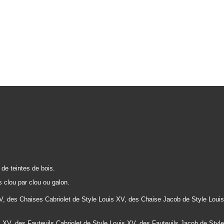
de teintes de bois.
s clou par clou ou galon.
, des Chaises Cabriolet de Style Louis XV, des Chaise Jacob de Style Louis
s XV, des
Fauteuils
Cabriolet de Style Louis XV, des
Fauteuils
Jacob de Style