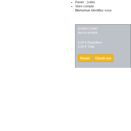
Panier :
(vide)
Votre compte
Bienvenue
Identifiez-vous
PANIER
product
(vide)
Aucun produit
0,00 €
Expédition
0,00 €
Total
Panier
Check out