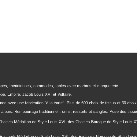
apés, méridiennes, commodes, tables avec marbres et marqueterie.
ppe, Empire, Jacob Louis XVI et Voltaire.
e avec une fabrication "à la carte". Plus de 600 choix de tissus et 30 choix 
à bois. Rembourrage traditionnel : crins, ressorts et sangles. Pose des tissu
aises Médaillon de Style Louis XVI, des Chaises Baroque de Style Louis XV
Fauteuils Médaillon de Style Louis XVI, des
Fauteuils
Baroque de Style Loui