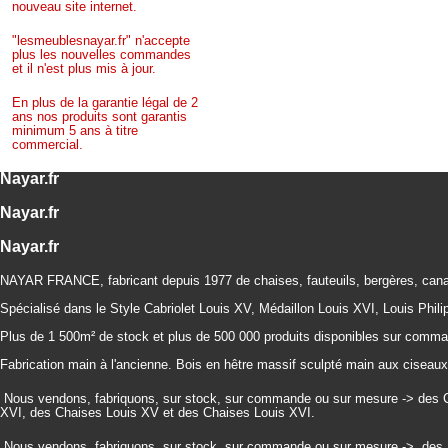
nouveau site internet.
"lesmeublesnayar.fr" n'accepte
plus les nouvelles commandes
et il n'est plus mis à jour.
En plus de la garantie légal de 2
ans nos produits sont garantis
minimum 5 ans à titre
commercial.
Nayar.fr
Nayar.fr
Nayar.fr
NAYAR FRANCE, fabricant depuis 1977 de chaises, fauteuils, bergères, can
Spécialisé dans le Style Cabriolet Louis XV, Médaillon Louis XVI, Louis Phili
Plus de 1 500m² de stock et plus de 500 000 produits disponibles sur command
Fabrication main à l'ancienne. Bois en hêtre massif sculpté main aux ciseaux 
Nous vendons, fabriquons, sur stock, sur commande ou sur mesure -> des Ch
XVI, des Chaises Louis XV et des Chaises Louis XVI.
Nous vendons, fabriquons, sur stock, sur commande ou sur mesure ->
des 