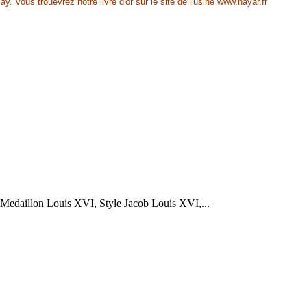
. Vous trouevrez notre livre d'or sur le site de l'usine www.nayar.fr
e Medaillon Louis XVI, Style Jacob Louis XVI,...