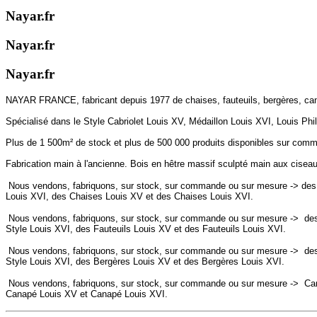
Nayar.fr
Nayar.fr
Nayar.fr
NAYAR FRANCE, fabricant depuis 1977 de chaises, fauteuils, bergères, ca
Spécialisé dans le Style Cabriolet Louis XV, Médaillon Louis XVI, Louis Phil
Plus de 1 500m² de stock et plus de 500 000 produits disponibles sur comman
Fabrication main à l'ancienne. Bois en hêtre massif sculpté main aux ciseaux
Nous vendons, fabriquons, sur stock, sur commande ou sur mesure -> des 
Louis XVI, des Chaises Louis XV et des Chaises Louis XVI.
Nous vendons, fabriquons, sur stock, sur commande ou sur mesure ->
des
Style Louis XVI, des
Fauteuils
Louis XV et des
Fauteuils
Louis XVI.
Nous vendons, fabriquons, sur stock, sur commande ou sur mesure ->
des
Style Louis XVI, des
Bergères
Louis XV et des
Bergères
Louis XVI.
Nous vendons, fabriquons, sur stock, sur commande ou sur mesure ->
Can
Canapé
Louis XV et
Canapé
Louis XVI.