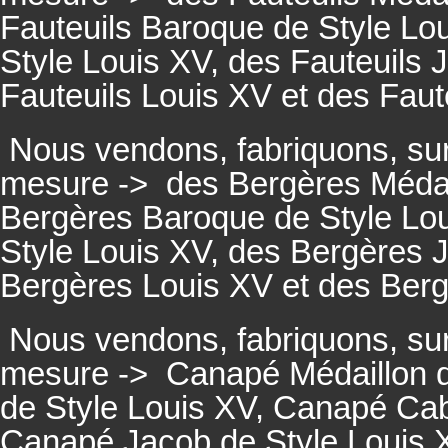
Fauteuils
Baroque de Style Lou
Style Louis XV, des
Fauteuils
J
Fauteuils
Louis XV et des
Faut
Nous vendons, fabriquons, su
mesure ->
des Bergères Médail
Bergères
Baroque de Style Lo
Style Louis XV, des
Bergères
J
Bergères
Louis XV et des
Ber
Nous vendons, fabriquons, su
mesure ->
Canapé Médaillon d
de Style Louis XV,
Canapé
Cabr
Canapé
Jacob de Style Louis 