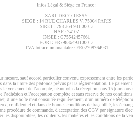
Infos Légal & Siège en France :
SARL DECO TESSY
SIEGE : 14 RUE CHARLES V, 75004 PARIS
SIRET : 798 364 931 00013
NAF : 7410Z
INSEE : G75542457661
EORI : FR79836493100013
TVA Intracommunautaire : FR02798364931
sauf accord particulier convenu expressément entre les parties, l
 dans la limite des plafonds prévus par la réglementation. Le paiement d
 le versement de l’acompte, néanmoins la réception sous 15 jours ouvr
 l’adhésion et l’acceptation complète et sans réserve de nos condition
ternet, d’une boîte mail consultée régulièrement, d’un numéro de téléph
eux, confidentiel et dans de bonnes conditions de traçabilité, les échang
une procédure de commande, d'acceptation des CGV par signature élect
es disponibilités, les couleurs, les matières et les conditions de la ven