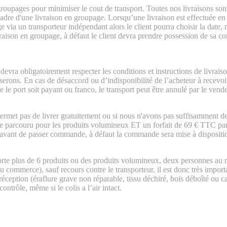
roupages pour minimiser le cout de transport. Toutes nos livraisons sont
 cadre d'une livraison en groupage. Lorsqu’une livraison est effectuée en
ia un transporteur indépendant alors le client pourra choisir la date, ma
livraison en groupage, à défaut le client devra prendre possession de s
 devra obligatoirement respecter les conditions et instructions de livrai
oserons. En cas de désaccord ou d’indisponibilité de l’acheteur à recev
le port soit payant ou franco, le transport peut être annulé par le vende
rmet pas de livrer gratuitement ou si nous n'avons pas suffisamment de cl
e parcouru pour les produits volumineux ET un forfait de 69 € TTC par 
s avant de passer commande, à défaut la commande sera mise à disposit
e plus de 6 produits ou des produits volumineux, deux personnes au mi
 commerce), sauf recours contre le transporteur, il est donc très import
à réception (éraflure grave non réparable, tissu déchiré, bois déboîté ou c
ntrôle, même si le colis a l’air intact.