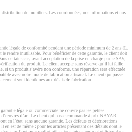
distribution de mobiliers. Les coordonnées, nos informations et nos
 garantie légale de conformité pendant une période minimum de 2 ans (L.
 rendre inutilisable. Pour bénéficier de cette garantie, le client doit
ans certains cas, avant acceptation de la prise en charge par le SAV,
rification du produit. Le client accepte sans réserve qu’il lui
faille
e, si un produit s’avère non conforme, une réparation sera effectuée
patible avec notre mode de fabrication artisanal. Le client qui passe
acement sont identiques aux délais de fabrication.
garantie légale ou commerciale ne couvre pas les petites
 pas d’œuvres d’art. Le client qui passe commande à prix NAYAR
nt en l’état, sans aucune garantie. Les défauts et détériorations
Il en est de même : pour les articles présentant des défauts dont le
tées sans l’option « renfort utilisations intensives » et utilisées dans