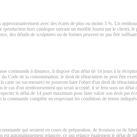
 approximativement avec des écarts de plus ou moins 3 %. Un rembour
e (production hors catalogue suivant un modèle fourni par le client), le
ce, des détails de sculptures ou de formes peuvent ne pas être suffisamm
 passe commande à distance, il dispose d'un délai de 14 jours à la récept
 du Code de la consommation, le droit de rétractation ne peut être exerc
 à la carte ou sur-mesure) ne pourront faire l'objet d'un droit de rétracta
Dans le cas d'un remboursement qui serait accepté, il se fera sous un dé
t respecter le délai de 14 jours maximum pour faire valoir son droit par 
la commande complète en respectant les conditions de retour indiqués 
ommande qui seraient en cours de préparation, de livraison ou de fabric
n est automatiquement relancée, ce qui relance également le délai de fabr