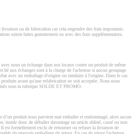
ivraison ou de fabrication car cela engendre des frais importants.
tions soient faites gratuitement ou avec des frais supplémentaires.
iser avec nous un échange dans nos locaux contre un produit de même
ort lié aux échanges sont à la charge de l'acheteur si aucun groupage
 état avec un emballage d'origine ou similaire à l'origine. Dans le cas
 produits avant qu'une refabrication ne soit acceptée. Nous nous
ts remisés sous la rubrique SOLDE ET PROMO.
tour d’un produit nous parvient mal emballer et endommagé, alors aucun
n, inutile donc de déballer davantage un article abîmé, cassé ou non
l est formellement exclu de retourner ou refuser la livraison de
ponsable du mauvais emballage du retour. En cas de retour l'acheteur