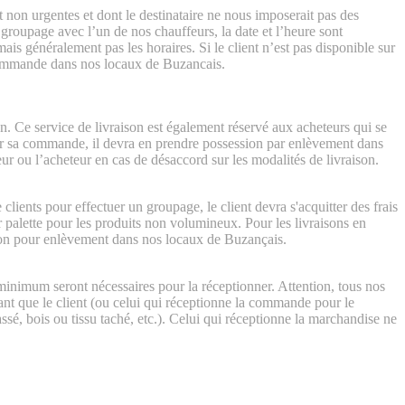
 non urgentes et dont le destinataire ne nous imposerait pas des
 groupage avec l’un de nos chauffeurs, la date et l’heure sont
is généralement pas les horaires. Si le client n’est pas disponible sur
a commande dans nos locaux de Buzancais.
son. Ce service de livraison est également réservé aux acheteurs qui se
oir sa commande, il devra en prendre possession par enlèvement dans
ur ou l’acheteur en cas de désaccord sur les modalités de livraison.
ients pour effectuer un groupage, le client devra s'acquitter des frais
palette pour les produits non volumineux. Pour les livraisons en
ion pour enlèvement dans nos locaux de Buzançais.
nimum seront nécessaires pour la réceptionner. Attention, tous nos
ant que le client (ou celui qui réceptionne la commande pour le
assé, bois ou tissu taché, etc.). Celui qui réceptionne la marchandise ne