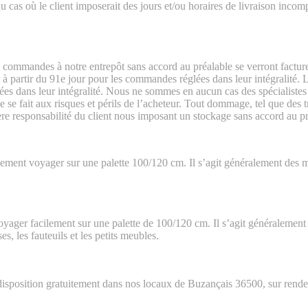
au cas où le client imposerait des jours et/ou horaires de livraison incom
 commandes à notre entrepôt sans accord au préalable se verront facture
 à partir du 91e jour pour les commandes réglées dans leur intégralité. L
es dans leur intégralité. Nous ne sommes en aucun cas des spécialistes 
ge se fait aux risques et périls de l’acheteur. Tout dommage, tel que des 
tière responsabilité du client nous imposant un stockage sans accord au p
lement voyager sur une palette 100/120 cm. Il s’agit généralement des
yager facilement sur une palette de 100/120 cm. Il s’agit généraleme
 les fauteuils et les petits meubles.
position gratuitement dans nos locaux de Buzançais 36500, sur rendez-