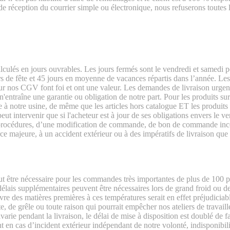
e réception du courrier simple ou électronique, nous refuserons toutes 
lculés en jours ouvrables. Les jours fermés sont le vendredi et samedi po
rs de fête et 45 jours en moyenne de vacances répartis dans l’année. Les
sur nos CGV font foi et ont une valeur. Les demandes de livraison urgen
'entraîne une garantie ou obligation de notre part. Pour les produits sur-
e à notre u
sine, de même que les articles hors catalogue ET les produit
ut intervenir que si l'acheteur est à jour de ses obligations envers le v
es procédures, d’une modification de commande, de bon de commande incor
 force majeure, à un accident extérieur ou à des impératifs de livraison q
t être nécessaire pour les commandes très importantes de plus de 100 piè
délais supplémentaires peuvent être nécessaires lors de grand froid ou de
vre des matières premières à ces températures serait en effet préjudiciab
e, de grêle ou toute raison qui pourrait empêcher nos ateliers de travail
varie pendant la livraison, le délai de mise à disposition est doublé de 
t en cas d’incident extérieur indépendant de notre volonté, indisponibil