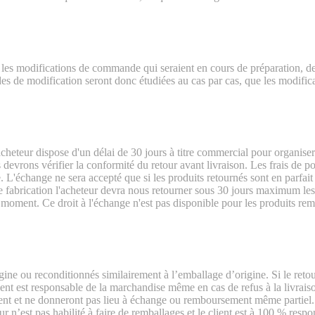
s modifications de commande qui seraient en cours de préparation, de l
es de modification seront donc étudiées au cas par cas, que les modifica
l'acheteur dispose d'un délai de 30 jours à titre commercial pour organ
 devrons vérifier la conformité du retour avant livraison. Les frais de p
e. L'échange ne sera accepté que si les produits retournés sont en parfait
e fabrication l'acheteur devra nous retourner sous 30 jours maximum les
out moment. Ce droit à l'échange n'est pas disponible pour les produi
igine ou reconditionnés similairement à l’emballage d’origine. Si le re
ent est responsable de la marchandise même en cas de refus à la livraiso
ent et ne donneront pas lieu à échange ou remboursement même partiel. I
r n’est pas habilité à faire de remballages et le client est à 100 % res