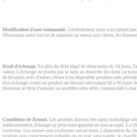
Modification d'une commande.
Généralement nous n'acceptons pas le
Néanmoins notre but est de satisfaire au mieux nos clients, les demand
Droit d'échange.
En plus du délai légal de rétractation de 14 jours, 
valeur. L'échange ne pourra pas se faire au domicile du client car nous
de livraison avec d'autres clients n'est disponible pendant cette périod
d'un échange contre un produit sur mesure nécessitant 60 à 90 jours d
réservons le droit d'annuler ou modifier cette offre commerciale à t
Conditions de Retour.
Les produits doivent être dans l'emballage or
remboursement, échange ou prise sous garantie ne sera accepté. Le cli
conforme. Les retours non conformes seront tenus à disposition du cli
produits non correctement emballés ou en vrac sans palette, le chauffeu