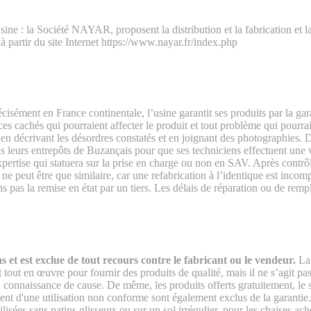
 : la Société NAYAR, proposent la distribution et la fabrication et la 
à partir du site Internet https://www.nayar.fr/index.php
précisément en France continentale, l’usine garantit ses produits par la
cachés qui pourraient affecter le produit et tout problème qui pourrait le
 en décrivant les désordres constatés et en joignant des photographies. D
s leurs entrepôts de Buzançais pour que ses techniciens effectuent une vé
pertise qui statuera sur la prise en charge ou non en SAV. Après contrôl
 ne peut être que similaire, car une refabrication à l’identique est incom
pas la remise en état par un tiers. Les délais de réparation ou de rempl
s et est exclue de tout recours contre le fabricant ou le vendeur.
La 
t tout en œuvre pour fournir des produits de qualité, mais il ne s’agit
 connaissance de cause. De même, les produits offerts gratuitement, le so
ent d'une utilisation non conforme sont également exclus de la garantie. 
isées sans patins glisseurs ou sur un sol irrégulier, pour les chaises ache