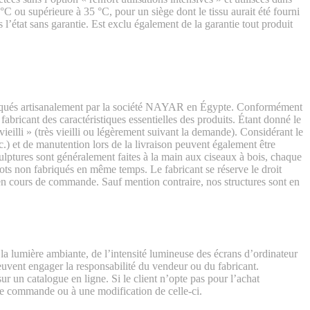
°C ou supérieure à 35 °C, pour un siège dont le tissu aurait été fourni
 l’état sans garantie. Est exclu également de la garantie tout produit
abriqués artisanalement par la société NAYAR en Égypte. Conformément
abricant des caractéristiques essentielles des produits. Étant donné le
vieilli » (très vieilli ou légèrement suivant la demande). Considérant le
c.) et de manutention lors de la livraison peuvent également être
sculptures sont généralement faites à la main aux ciseaux à bois, chaque
 lots non fabriqués en même temps. Le fabricant se réserve le droit
u en cours de commande. Sauf mention contraire, nos structures sont en
 la lumière ambiante, de l’intensité lumineuse des écrans d’ordinateur
uvent engager la responsabilité du vendeur ou du fabricant.
 un catalogue en ligne. Si le client n’opte pas pour l’achat
une commande ou à une modification de celle-ci.