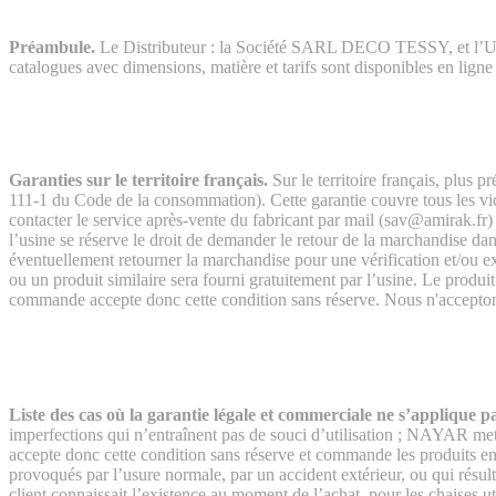
Préambule.
Le Distributeur : la Société SARL DECO TESSY, et l’Usine
catalogues avec dimensions, matière et tarifs sont disponibles en ligne 
Garanties sur le territoire français.
Sur le territoire français, plus 
111-1 du Code de la consommation). Cette garantie couvre tous les vices 
contacter le service après-vente du fabricant par mail (sav@amirak.fr)
l’usine se réserve le droit de demander le retour de la marchandise dan
éventuellement retourner la marchandise pour une vérification et/ou ex
ou un produit similaire sera fourni gratuitement par l’usine. Le produit
commande accepte donc cette condition sans réserve. Nous n'acceptons 
Liste des cas où la garantie légale et commerciale ne s’applique pa
imperfections qui n’entraînent pas de souci d’utilisation ; NAYAR me
accepte donc cette condition sans réserve et commande les produits e
n
provoqués par l’usure normale, par un accident extérieur, ou qui résult
client connaissait l’existence au moment de l’achat, pour les chaises util