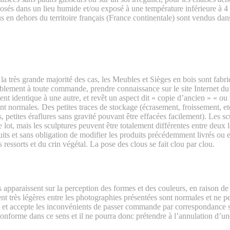
posés dans un lieu humide et/ou exposé à une température inférieure à 4 
s en dehors du territoire français (France continentale) sont vendus dans
la très grande majorité des cas, les Meubles et Sièges en bois sont f
blement à toute commande, prendre connaissance sur le site Internet du f
nt identique à une autre, et revêt un aspect dit « copie d’ancien » « ou 
sont normales. Des petites traces de stockage (écrasement, froissement, et
es, petites éraflures sans gravité pouvant être effacées facilement). Les 
e lot, mais les sculptures peuvent être totalement différentes entre deux
duits et sans obligation de modifier les produits précédemment livrés o
 ressorts et du crin végétal. La pose des clous se fait clou par clou.
s apparaissent sur la perception des formes et des couleurs, en raison de
 très légères entre les photographies présentées sont normales et ne pe
et accepte les inconvénients de passer commande par correspondance sur
 conforme dans ce sens et il ne pourra donc prétendre à l’annulation d’