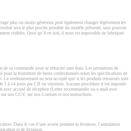
rage plus ou moins généreux peut également changer légèrement les
 produit sera le plus proche possible du modèle présenté, sans pouvoir
ent visibles. Quoi qu’il en soit, il nous est impossible de fabriquer
ion de sa commande pour se rétracter sans frais. Les prestations de
é pour la fourniture de biens confectionnés selon les spécifications de
tion. Le remboursement ne sera accepté que si les produits retournés sont
lai de 1 à 14 jours par CB ou virement. Aucune procédure n’est imposée
écrit avec accusé de réception (Lettre recommandée ou e-mail avec
sur nos CGV, sur nos Contrats et nos instructions.
ation. Dans le cas d’une avarie pendant la livraison, l’annulation
ication et de livraison.