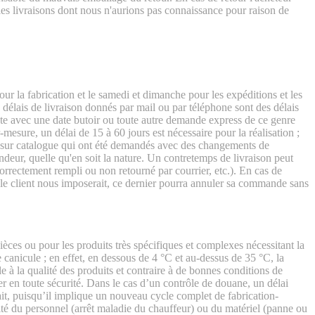
les livraisons dont nous n'aurions pas connaissance pour raison de
ur la fabrication et le samedi et dimanche pour les expéditions et les
 délais de livraison donnés par mail ou par téléphone sont des délais
te avec une date butoir ou toute autre demande express de ce genre
mesure, un délai de 15 à 60 jours est nécessaire pour la réalisation ;
s sur catalogue qui ont été demandés avec des changements de
endeur, quelle qu'en soit la nature. Un contretemps de livraison peut
rectement rempli ou non retourné par courrier, etc.). En cas de
ue le client nous imposerait, ce dernier pourra annuler sa commande sans
ces ou pour les produits très spécifiques et complexes nécessitant la
 canicule ; en effet, en dessous de 4 °C et au-dessus de 35 °C, la
le à la qualité des produits et contraire à de bonnes conditions de
ler en toute sécurité. Dans le cas d’un contrôle de douane, un délai
fait, puisqu’il implique un nouveau cycle complet de fabrication-
ité du personnel (arrêt maladie du chauffeur) ou du matériel (panne ou