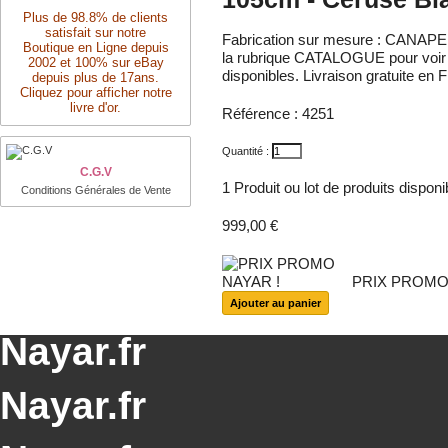
Plus de 98.8% de clients
satisfait sur notre
Fabrication sur mesure : CANAP
Boutique en Ligne depuis
la rubrique CATALOGUE pour voir le
2002 et 100% sur eBay
disponibles. Livraison gratuite en 
depuis plus de 17ans.
Cliquez pour afficher notre
livre d'or.
Référence :
4251
Quantité :
C.G.V
1
Produit ou lot de produits dispon
Conditions Générales de Vente
999,00 €
PRIX PROMO
Nayar.fr
Nayar.fr