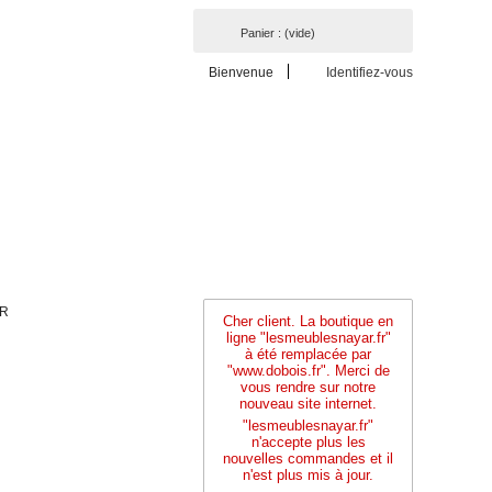
Panier :
(vide)
Bienvenue
Identifiez-vous
IR
Cher client. La boutique en
ligne "lesmeublesnayar.fr"
à été remplacée par
"www.dobois.fr". Merci de
vous rendre sur notre
nouveau site internet.
"lesmeublesnayar.fr"
n'accepte plus les
nouvelles commandes et il
n'est plus mis à jour.