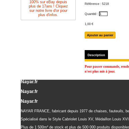
100% sur eBay depuis
Référence :
5218
plus de 17ans ! Cliquez
sur notre livre d'or pour
Quantité :
plus d'infos.
1,00 €
Description
Pour passer commande, rendez-
n'est plus mis à jour.
Nayar.fr
Nayar.fr
Nayar.fr
NAYAR FRANCE, fabricant depuis 1977 de chaises, fauteuils, be
Spécialisé dans le Style Cabriolet Louis XV, Médaillon Louis XVI
Plus de 1 500m² de stock et plus de 500 000 produits disponibles