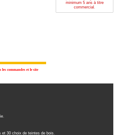
minimum 5 ans à titre
commercial.
 les commandes et le site
ie.
 et 30 choix de teintes de bois.