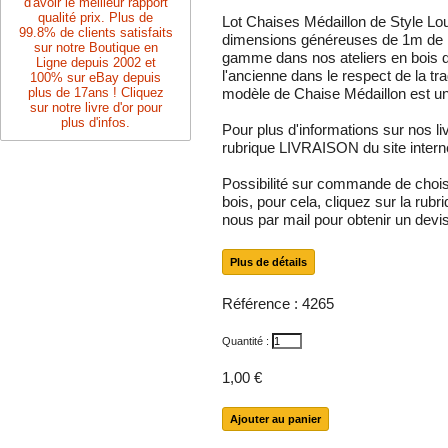
d'avoir le meilleur rapport
qualité prix. Plus de
Lot Chaises Médaillon de Style Lo
99.8% de clients satisfaits
dimensions généreuses de 1m de h
sur notre Boutique en
gamme dans nos ateliers en bois d
Ligne depuis 2002 et
l'ancienne dans le respect de la tr
100% sur eBay depuis
plus de 17ans ! Cliquez
modèle de Chaise Médaillon est u
sur notre livre d'or pour
plus d'infos.
Pour plus d'informations sur nos li
rubrique LIVRAISON du site intern
Possibilité sur commande de choisir l
bois, pour cela, cliquez sur la ru
nous par mail pour obtenir un devi
Plus de détails
Référence :
4265
Quantité :
1,00 €