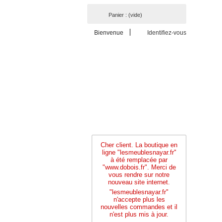
Panier :
(vide)
Bienvenue
Identifiez-vous
Cher client. La boutique en
ligne "lesmeublesnayar.fr"
à été remplacée par
"www.dobois.fr". Merci de
vous rendre sur notre
nouveau site internet.
"lesmeublesnayar.fr"
n'accepte plus les
nouvelles commandes et il
n'est plus mis à jour.