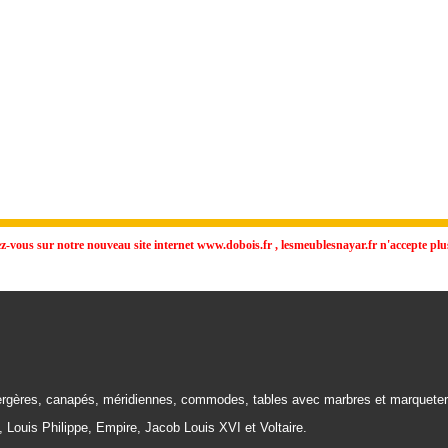
vous sur notre nouveau site internet www.dobois.fr , lesmeublesnayar.fr n'accepte plus
rgères, canapés, méridiennes, commodes, tables avec marbres et marqueter
, Louis Philippe, Empire, Jacob Louis XVI et Voltaire.