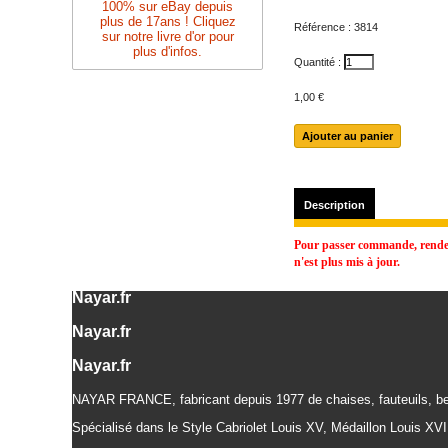
100% sur eBay depuis
plus de 17ans ! Cliquez
Référence :
3814
sur notre livre d'or pour
plus d'infos.
Quantité :
1,00 €
Description
Pour passer commande, rendez-
n'est plus mis à jour.
Nayar.fr
Nayar.fr
Nayar.fr
NAYAR FRANCE, fabricant depuis 1977 de chaises, fauteuils, be
Spécialisé dans le Style Cabriolet Louis XV, Médaillon Louis XVI