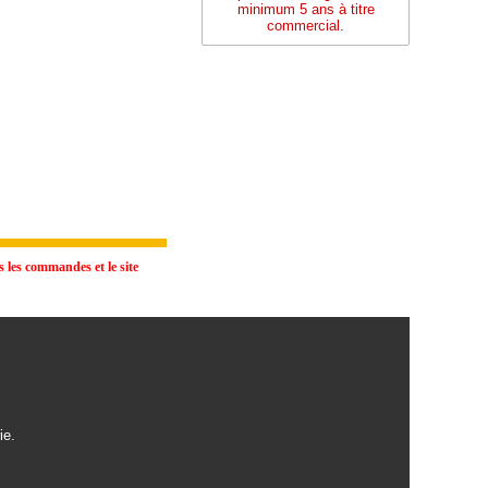
minimum 5 ans à titre
commercial.
 les commandes et le site
ie.