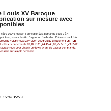
le Louis XV Baroque
brication sur mesure avec
sponibles
n hêtre 100% massif. Fabrication à la demande sous 2 à 4
einture, vernis, feuille d'argent ou feuille d'or. Paiement en 4 fois
produits volumineux la livraison est gratuite uniquement en
: ILE
les départements 03,10,19,23,44,45,49,63,75,77,78,79,85,86.
ontactez-nous pour obtenir un devis avant de passer commande.
possible sur simple demande.
X PROMO NAYAR !