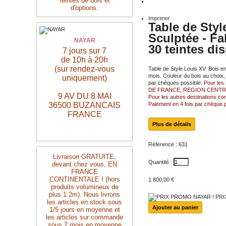
teintes de bois et
d'options.
Imprimer
Table de Sty
Sculptée - Fa
NAYAR
30 teintes di
7 jours sur 7
de 10h à 20h
(sur rendez-vous
Table de Style Louis XV. Bois e
mois. Couleur du bois au choix, p
uniquement)
par chèques possible.
Pour les 
DE FRANCE, REGION CENTRE et 
9 AV DU 8 MAI
Pour les autres destinations c
36500 BUZANCAIS
Paiement en 4 fois par chèque 
FRANCE
Plus de détails
Référence :
631
Livraison
GRATUITE,
Quantité :
devant chez vous, EN
FRANCE
CONTINENTALE ! (hors
1 800,00 €
produits volumineux de
plus 1.2m). Nous livrons
PRI
les articles en stock sous
1/5 jours en moyenne et
les articles sur commande
sous 2 mois en moyenne