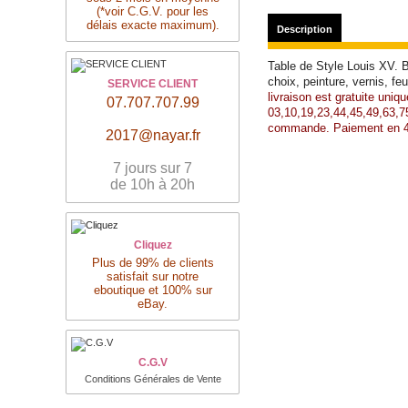
(*voir C.G.V. pour les
délais exacte maximum).
Description
Table de Style Louis XV. 
choix, peinture, vernis, fe
SERVICE CLIENT
livraison est gratuite uni
07.707.707.99
03,10,19,23,44,45,49,63,75
commande.
Paiement en 4
2017@nayar.fr
7 jours sur 7
de 10h à 20h
Cliquez
Plus de 99% de clients
satisfait sur notre
eboutique et 100% sur
eBay.
C.G.V
Conditions Générales de Vente