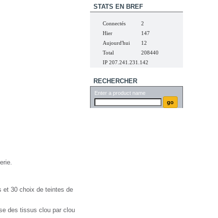
STATS EN BREF
Connectés
2
Hier
147
Aujourd'hui
12
Total
208440
IP 207.241.231.142
RECHERCHER
Enter a product name
r.fr
erie.
 et 30 choix de teintes de
se des tissus clou par clou