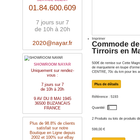
01.84.600.609
7 jours sur 7
de 10h à 20h
Imprimer
2020@nayar.fr
Commode de S
Tirroirs en 
500€ de remise sur Cette Magn
SHOWROOM NAYAR
de marqueterie en loupe d'orm
Uniquement sur rendez-
CENTRE, 70c du km pour les aut
vous :
7 jours sur 7
Plus de détails
de 10h à 20h
Référence :
5193
9 AV DU 8 MAI 1945
36500 BUZANCAIS
FRANCE
Quantité :
2
Produits ou lots de produits d
Plus de 98.8% de clients
satisfait sur notre
599,00 €
Boutique en Ligne depuis
2002 et 100% sur eBay