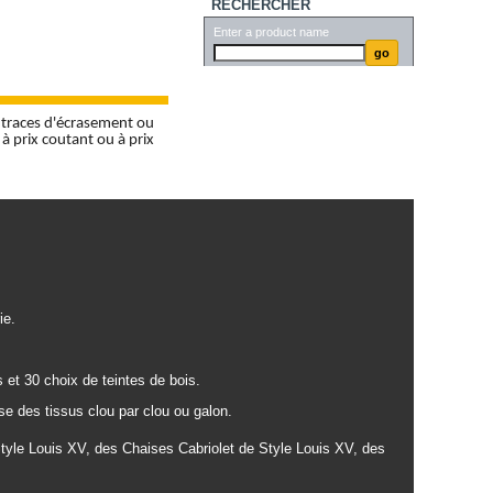
RECHERCHER
Enter a product name
 traces d'écrasement ou
à prix coutant ou à prix
ie.
 et 30 choix de teintes de bois.
se des tissus clou par clou ou galon.
yle Louis XV, des Chaises Cabriolet de Style Louis XV, des