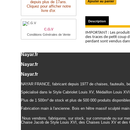
depuis plus de 17ans.
Cliquez pour afficher notre
livre d'or.
Description
C.G.V
IMPORTANT : Les produits
Conditions Générales de Vente
des traces de petit coup 
perdant sont vendus dans 
Nayar.fr
Nayar.fr
Nayar.fr
NAYAR FRANCE, fabricant depuis 1977 de chaises, fauteuils, be
Spécialisé dans le Style Cabriolet Louis XV, Médaillon Louis XVI
Plus de 1 500m² de stock et plus de 500 000 produits disponibles
Fabrication main à l'ancienne. Bois en hêtre massif sculpté main 
Nous vendons, fabriquons, sur stock, sur commande ou sur mesu
Chaise Jacob de Style Louis XVI, des Chaises Louis XV et des 