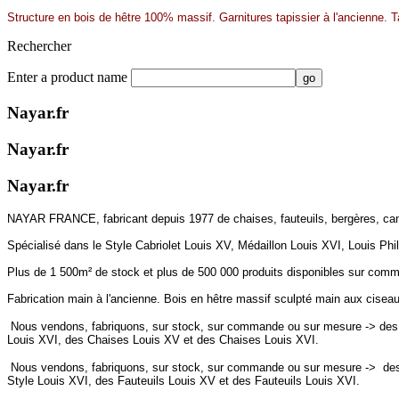
Structure en bois de hêtre 100% massif. Garnitures tapissier à l'ancienne. Ta
Rechercher
Enter a product name
Nayar.fr
Nayar.fr
Nayar.fr
NAYAR FRANCE, fabricant depuis 1977 de chaises, fauteuils, bergères, ca
Spécialisé dans le Style Cabriolet Louis XV, Médaillon Louis XVI, Louis Phil
Plus de 1 500m² de stock et plus de 500 000 produits disponibles sur comman
Fabrication main à l'ancienne. Bois en hêtre massif sculpté main aux ciseaux
Nous vendons, fabriquons, sur stock, sur commande ou sur mesure -> des 
Louis XVI, des Chaises Louis XV et des Chaises Louis XVI.
Nous vendons, fabriquons, sur stock, sur commande ou sur mesure ->
des
Style Louis XVI, des
Fauteuils
Louis XV et des
Fauteuils
Louis XVI.