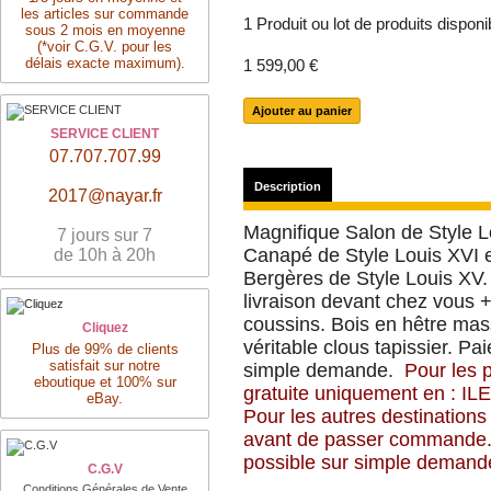
les articles sur commande
1
Produit ou lot de produits dispon
sous 2 mois en moyenne
(*voir C.G.V. pour les
délais exacte maximum).
1 599,00 €
SERVICE CLIENT
07.707.707.99
Description
2017@nayar.fr
Magnifique Salon de Style 
7 jours sur 7
Canapé de Style Louis XVI e
de 10h à 20h
Bergères de Style Louis XV.
livraison devant chez vous 
coussins. Bois en hêtre massi
Cliquez
véritable clous tapissier. Pa
Plus de 99% de clients
satisfait sur notre
simple demande.
Pour les p
eboutique et 100% sur
gratuite uniquement en
: I
eBay.
Pour les autres destinations
avant de passer commande
possible sur simple demand
C.G.V
Conditions Générales de Vente