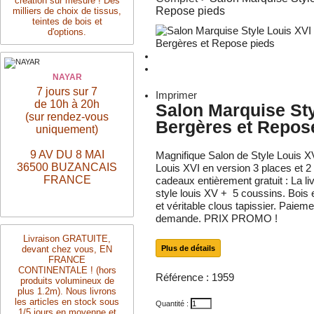
création sur mesure ! Des
Repose pieds
milliers de choix de tissus,
teintes de bois et
d'options.
NAYAR
7 jours sur 7
Imprimer
de 10h à 20h
Salon Marquise Sty
(sur rendez-vous
Bergères et Repos
uniquement)
9 AV DU 8 MAI
Magnifique Salon de Style Louis 
36500 BUZANCAIS
Louis XVI en version 3 places et 2
FRANCE
cadeaux entièrement gratuit : La l
style louis XV + 5 coussins. Bois e
et véritable clous tapissier. Paiem
demande. PRIX PROMO !
Livraison
GRATUITE,
devant chez vous, EN
Plus de détails
FRANCE
CONTINENTALE ! (hors
Référence :
1959
produits volumineux de
plus 1.2m). Nous livrons
les articles en stock sous
Quantité :
1/5 jours en moyenne et