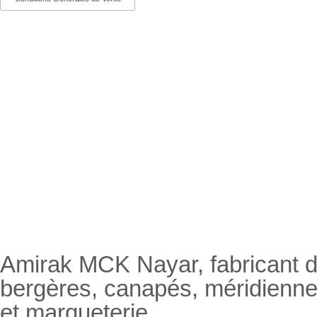
Nayar.fr
Amirak MCK Nayar, fabricant de
bergères, canapés, méridienn
et marqueterie.