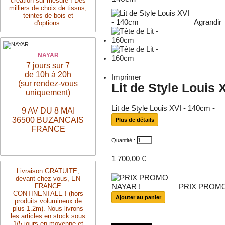
création sur mesure ! Des
milliers de choix de tissus,
teintes de bois et
Agrandir
d'options.
NAYAR
7 jours sur 7
de 10h à 20h
Imprimer
(sur rendez-vous
Lit de Style Louis 
uniquement)
Lit de Style Louis XVI - 140cm -
9 AV DU 8 MAI
36500 BUZANCAIS
Plus de détails
FRANCE
Quantité :
1 700,00 €
Livraison
GRATUITE,
devant chez vous, EN
FRANCE
PRIX PROMO
CONTINENTALE ! (hors
produits volumineux de
plus 1.2m). Nous livrons
les articles en stock sous
1/5 jours en moyenne et