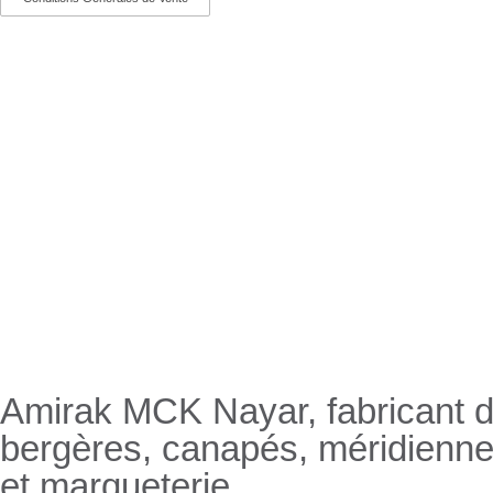
Nayar.fr
Amirak MCK Nayar, fabricant de
bergères, canapés, méridienn
et marqueterie.