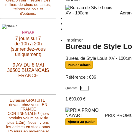
création sur mesure ! Des
milliers de choix de tissus,
teintes de bois et
Agran
d'options.
NAYAR
7 jours sur 7
Imprimer
de 10h à 20h
Bureau de Style L
(sur rendez-vous
uniquement)
Bureau de Style Louis XV - 190cm
9 AV DU 8 MAI
Plus de détails
36500 BUZANCAIS
FRANCE
Référence :
636
Quantité :
1 690,00 €
Livraison
GRATUITE,
devant chez vous, EN
FRANCE
CONTINENTALE ! (hors
PRIX PROMO
produits volumineux de
plus 1.2m). Nous livrons
les articles en stock sous
1/5 jours en moyenne et