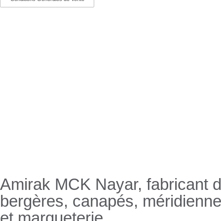
Nayar.fr
Amirak MCK Nayar, fabricant de
bergères, canapés, méridienn
et marqueterie.