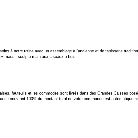
s soins à notre usine avec un assemblage
à l'ancienne
et de tapisserie traditio
00% massif sculpté main aux ciseaux à bois.
haises, fauteuils et les commodes sont livrés dans des Grandes Caisses posé
rance couvrant 100% du montant total de votre commande est automatiquement