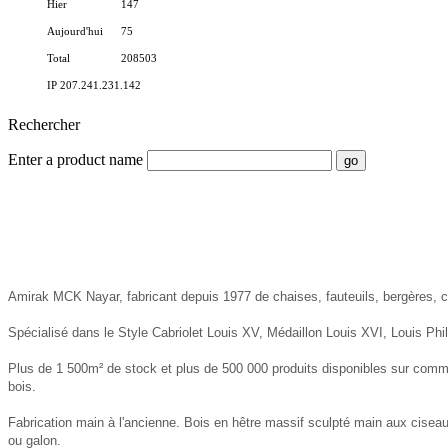
Hier
147
Aujourd'hui
75
Total
208503
IP 207.241.231.142
Rechercher
Enter a product name
Nayar.fr
Amirak MCK Nayar, fabricant depuis 1977 de chaises, fauteuils, bergères,
Spécialisé dans le Style Cabriolet Louis XV, Médaillon Louis XVI, Louis Phil
Plus de 1 500m² de stock et plus de 500 000 produits disponibles sur comma
bois.
Fabrication main à l'ancienne. Bois en hêtre massif sculpté main aux ciseaux
ou galon.