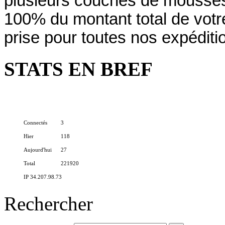
plusieurs couches de mousses
100% du montant total de vo
prise pour toutes nos expéditi
STATS EN BREF
Connectés
3
Hier
118
Aujourd'hui
27
Total
221920
IP 34.207.98.73
Rechercher