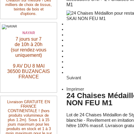
création sur mesure ! Des
M1
milliers de choix de tissus,
teintes de bois et
d'options.
NAYAR
7 jours sur 7
de 10h à 20h
(sur rendez-vous
uniquement)
9 AV DU 8 MAI
36500 BUZANCAIS
FRANCE
Suivant
Imprimer
24 Chaises Médaill
NON FEU M1
Livraison
GRATUITE
EN
FRANCE
CONTINENTALE ! (hors
Lot de 24 Chaises Médaillon de Style
produits volumineux de
plus 1.2m). Sous 1 à 15
blanchie - Revêtement en imitation
jours maximum pour les
hêtre 100% massif. Livraison gratui
produits en stock et 1 à 3
mois maximum pour le sur