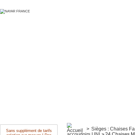
>
Sièges : Chaises F
Sans supplément de tarifs
accoudoirs UNI
>
24 Chaises M