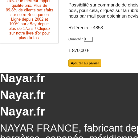
d'avoir le meilleur rapport
Possibilité sur commande de choisir l
qualité prix. Plus de
99.8% de clients satisfaits
bois, pour cela, cliquez sur la ru
sur notre Boutique en
nous par mail pour obtenir un devi
Ligne depuis 2002 et
100% sur eBay depuis
Référence :
4853
plus de 17ans ! Cliquez
sur notre livre d'or pour
plus d'infos.
Quantité :
1 870,00 €
Nayar.fr
Nayar.fr
Nayar.fr
NAYAR FRANCE, fabricant depu