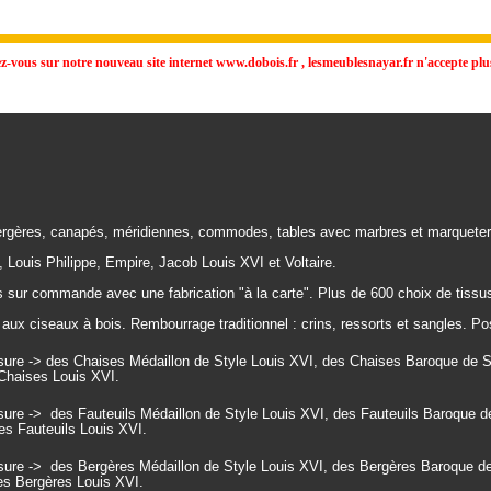
vous sur notre nouveau site internet www.dobois.fr , lesmeublesnayar.fr n'accepte plus
rgères, canapés, méridiennes, commodes, tables avec marbres et marqueter
, Louis Philippe, Empire, Jacob Louis XVI et Voltaire.
 sur commande avec une fabrication "à la carte". Plus de 600 choix de tissus
aux ciseaux à bois. Rembourrage traditionnel : crins, ressorts et sangles. Po
re -> des Chaises Médaillon de Style Louis XVI, des Chaises Baroque de St
Chaises Louis XVI.
sure ->
des Fauteuils Médaillon de Style Louis XVI, des
Fauteuils
Baroque de
es
Fauteuils
Louis XVI.
sure ->
des Bergères Médaillon de Style Louis XVI, des
Bergères
Baroque de
des
Bergères
Louis XVI.