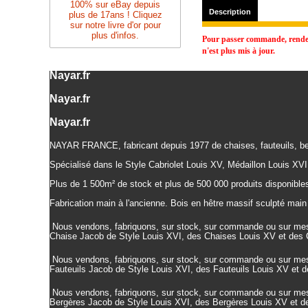
100% sur eBay depuis
Description
plus de 17ans ! Cliquez
sur notre livre d'or pour
plus d'infos.
Pour passer commande, rendez-
n'est plus mis à jour.
Nayar.fr
Nayar.fr
Nayar.fr
NAYAR FRANCE, fabricant depuis 1977 de chaises, fauteuils, be
Spécialisé dans le Style Cabriolet Louis XV, Médaillon Louis XVI
Plus de 1 500m² de stock et plus de 500 000 produits disponibles
Fabrication main à l'ancienne. Bois en hêtre massif sculpté main 
Nous vendons, fabriquons, sur stock, sur commande ou sur mesu
Chaise Jacob de Style Louis XVI, des Chaises Louis XV et des 
Nous vendons, fabriquons, sur stock, sur commande ou sur me
Fauteuils
Jacob de Style Louis XVI, des
Fauteuils
Louis XV et d
Nous vendons, fabriquons, sur stock, sur commande ou sur me
Bergères
Jacob de Style Louis XVI, des
Bergères
Louis XV et 