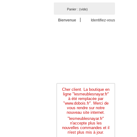
Panier :
(vide)
Bienvenue
Identifiez-vous
Cher client. La boutique en
ligne "lesmeublesnayar.fr"
à été remplacée par
"www.dobois.fr". Merci de
vous rendre sur notre
nouveau site internet.
"lesmeublesnayar.fr"
n'accepte plus les
nouvelles commandes et il
n'est plus mis à jour.