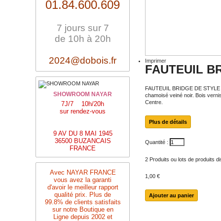
01.84.600.609
7 jours sur 7
de 10h à 20h
2024@dobois.fr
Imprimer
FAUTEUIL B
FAUTEUIL BRIDGE DE STYLE LOU
SHOWROOM NAYAR
chamoisé veiné noir. Bois vernis
Centre.
7J/7 10h/20h
sur rendez-vous
Plus de détails
9 AV DU 8 MAI 1945
36500 BUZANCAIS
Quantité :
FRANCE
2
Produits ou lots de produits d
Avec NAYAR FRANCE
1,00 €
vous avez la garanti
d'avoir le meilleur rapport
qualité prix. Plus de
99.8% de clients satisfaits
sur notre Boutique en
Ligne depuis 2002 et