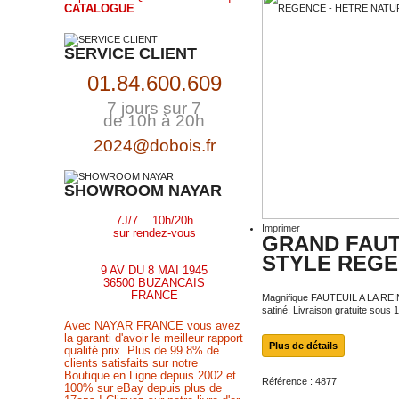
CATALOGUE
.
SERVICE CLIENT
01.84.600.609
7 jours sur 7
de 10h à 20h
2024@dobois.fr
SHOWROOM NAYAR
7J/7 10h/20h
Imprimer
sur rendez-vous
GRAND FAUTE
STYLE REGE
9 AV DU 8 MAI 1945
36500 BUZANCAIS
FRANCE
Magnifique FAUTEUIL A LA REI
satiné. Livraison gratuite sous 1
Avec NAYAR FRANCE vous avez
la garanti d'avoir le meilleur rapport
Plus de détails
qualité prix. Plus de 99.8% de
clients satisfaits sur notre
Boutique en Ligne depuis 2002 et
Référence :
4877
100% sur eBay depuis plus de