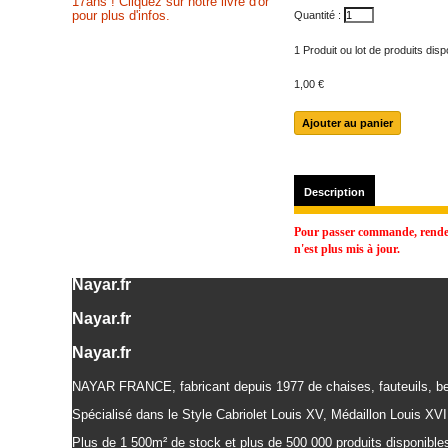
17ans ! Cliquez sur notre livre d'or
pour plus d'infos.
Quantité :
1
Produit ou lot de produits dis
1,00 €
Description
Pour passer commande, rendez-
n'est plus mis à jour.
Nayar.fr
Nayar.fr
Nayar.fr
NAYAR FRANCE, fabricant depuis 1977 de chaises, fauteuils, be
Spécialisé dans le Style Cabriolet Louis XV, Médaillon Louis XVI
Plus de 1 500m² de stock et plus de 500 000 produits disponibles