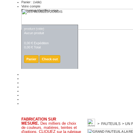
Panier :
(vide)
Votre compte
Bienvenue
Identifiez-vous
PANIER
product
(vide)
Aucun produit
0,00 €
Expédition
0,00 €
Total
Panier
Check out
FABRICATION SUR
MESURE.
Des milliers de choix
>
FAUTEUILS
>
UN 
de couleurs, matières, teintes et
d'options. CLIQUEZ sur la rubrique