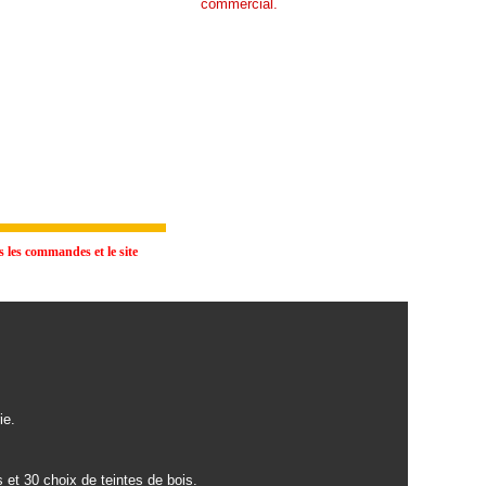
commercial.
 les commandes et le site
ie.
 et 30 choix de teintes de bois.