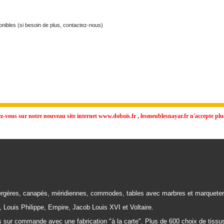
ponibles (si besoin de plus, contactez-nous)
vous sur notre nouveau site internet www.dobois.fr , lesmeublesnayar.fr n'accepte plus
rgères, canapés, méridiennes, commodes, tables avec marbres et marqueter
, Louis Philippe, Empire, Jacob Louis XVI et Voltaire.
 sur commande avec une fabrication "à la carte". Plus de 600 choix de tissus