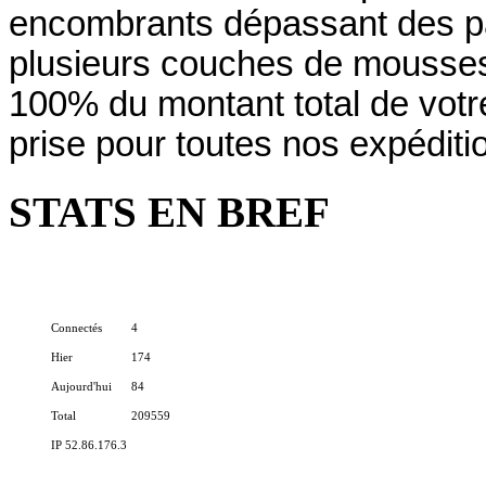
encombrants dépassant des pa
plusieurs couches de mousses
100% du montant total de vo
prise pour toutes nos expéditi
STATS EN BREF
Connectés
4
Hier
174
Aujourd'hui
84
Total
209559
IP 52.86.176.3