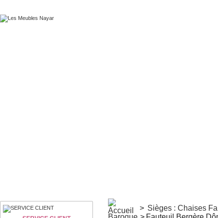
>
Sièges : Chaises F
Baroque
>
Fauteuil Bergère Dô