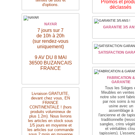
teintes de bois et
Promos et produ
d'options.
déclassés
NAYAR
GARANTIE 3/5 ANS
7 jours sur 7
de 10h à 20h
(sur rendez-vous
uniquement)
SATISFACTION GAR
9 AV DU 8 MAI
36500 BUZANCAIS
FRANCE
FABRICATION &
GARANTIE
Tous les Sièges 
Meubles en ventes
Livraison
GRATUITE,
notre site sont fabr
devant chez vous, EN
par nos soins à no
FRANCE
usine avec un
CONTINENTALE ! (hors
assemblage
à
produits volumineux de
l'ancienne
et de tapi
plus 1.2m). Nous livrons
traditionnelle
(resso
les articles en stock sous
sangles, crins végé
1/5 jours en moyenne et
et véritables clo
les articles sur commande
tapissiers)
. L'essen
sous 2 mois en moyenne