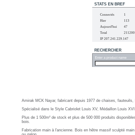
STATS EN BREF
Connectés
1
Hier
113
Aujourd'hui
47
Total
211200
IP 207.241.229.147
RECHERCHER
Enter a product name
Nayar.fr
Amirak MCK Nayar, fabricant depuis 1977 de chaises, fauteuils,
Spécialisé dans le Style Cabriolet Louis XV, Médaillon Louis XVI
Plus de 1 500m² de stock et plus de 500 000 produits disponibles
bois.
Fabrication main à l'ancienne. Bois en hêtre massif sculpté main
ou galon.