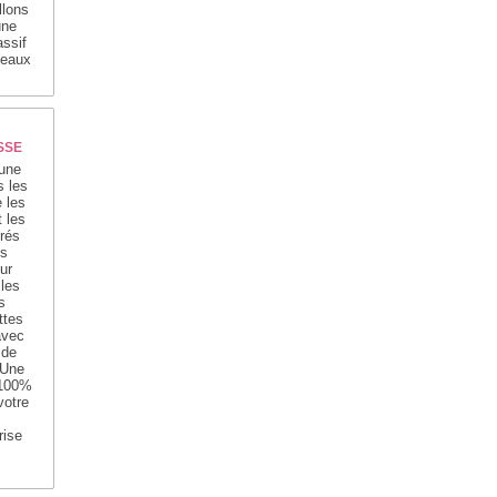
llons
une
ssif
seaux
SSE
 une
s les
 les
t les
rés
s
ur
 les
s
ttes
avec
 de
 Une
 100%
votre
rise