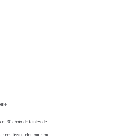
r.fr
erie.
 et 30 choix de teintes de
se des tissus clou par clou