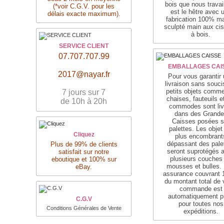
bois que nous travai
(*voir C.G.V. pour les
est le hêtre avec 
délais exacte maximum).
fabrication 100% ma
sculpté main aux ci
à bois.
SERVICE CLIENT
07.707.707.99
EMBALLAGES CAI
2017@nayar.fr
Pour vous garantir
livraison sans souci
petits objets comme
7 jours sur 7
chaises, fauteuils e
de 10h à 20h
commodes sont liv
dans des Grande
Caisses posées s
palettes. Les objet
Cliquez
plus encombrant
dépassant des pale
Plus de 99% de clients
seront suprotégés 
satisfait sur notre
plusieurs couches
eboutique et 100% sur
mousses et bulles.
eBay.
assurance couvrant
du montant total de 
commande est
automatiquement p
C.G.V
pour toutes nos
Conditions Générales de Vente
expéditions.