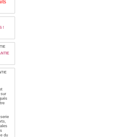
its
 !
ANTIE
et
 sur
iqués
tre
sserie
rts,
tales
us
ce du