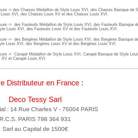
ure -> des Chaises Médaillon de Style Louis XVI, des Chaises Baroque de S
e Louis XVI, des Chaises Louis XV et des Chaises Louis XVI.
sure ->
des Fauteuils Médaillon de Style Louis XVI, des
Fauteuils
Baroque de
yle Louis XVI, des
Fauteuils
Louis XV et des
Fauteuils
Louis XVI.
sure ->
des Bergères Médaillon de Style Louis XVI, des
Bergères
Baroque de
yle Louis XVI, des
Bergères
Louis XV et des
Bergères
Louis XVI.
sure ->
Canapé Médaillon de Style Louis XVI,
Canapé
Baroque de Style Lou
s XV et
Canapé
Louis XVI.
e Distributeur en France :
Deco Tessy Sarl
ial : 14 Rue Charles V - 75004 PARIS
R.C.S. PARIS 798 364 931
Sarl au Capital de 1500€