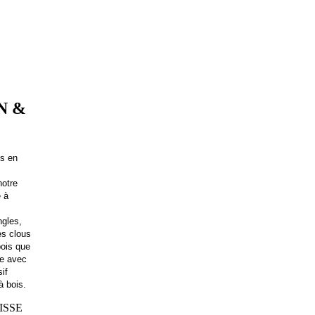
N &
es en
notre
e
à
ngles,
es clous
bois que
re avec
if
à bois.