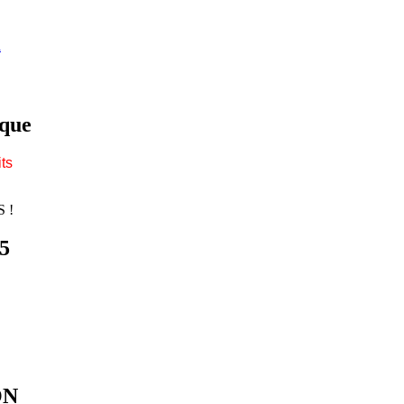
ique
ts
5
ON