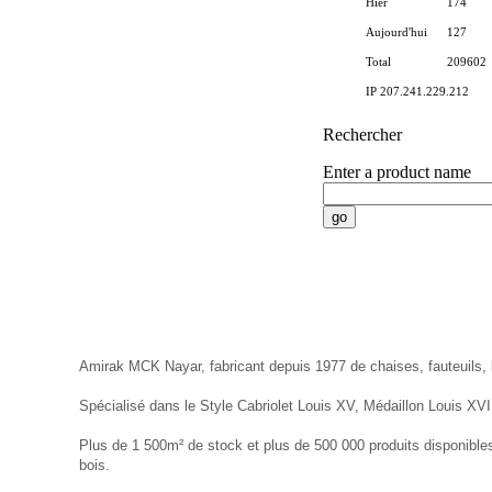
Hier
174
Aujourd'hui
127
Total
209602
IP 207.241.229.212
Rechercher
Enter a product name
Nayar.fr
Amirak MCK Nayar, fabricant depuis 1977 de chaises, fauteuils,
Spécialisé dans le Style Cabriolet Louis XV, Médaillon Louis XVI
Plus de 1 500m² de stock et plus de 500 000 produits disponibles
bois.