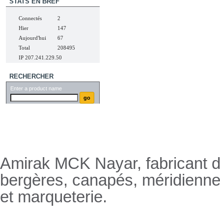
STATS EN BREF
Connectés
2
Hier
147
Aujourd'hui
67
Total
208495
IP 207.241.229.50
RECHERCHER
Enter a product name
Nayar.fr
Amirak MCK Nayar, fabricant de
bergères, canapés, méridienn
et marqueterie.