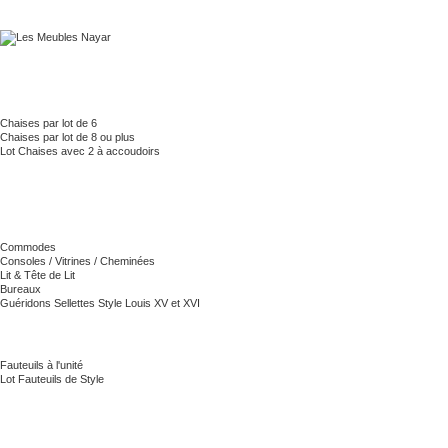
Chaises par lot de 6
Chaises par lot de 8 ou plus
Lot Chaises avec 2 à accoudoirs
Commodes
Consoles / Vitrines / Cheminées
Lit & Tête de Lit
Bureaux
Guéridons Sellettes Style Louis XV et XVI
Fauteuils à l'unité
Lot Fauteuils de Style