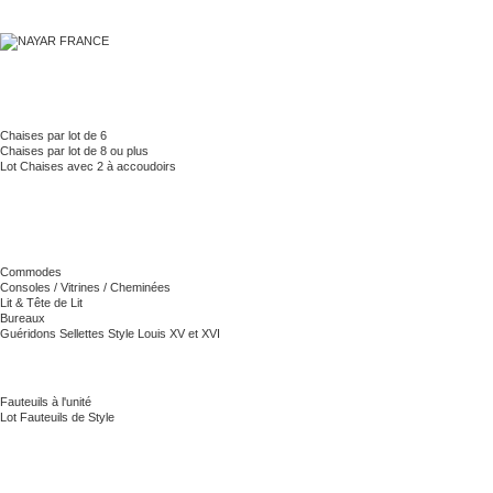
Chaises par lot de 6
Chaises par lot de 8 ou plus
Lot Chaises avec 2 à accoudoirs
Commodes
Consoles / Vitrines / Cheminées
Lit & Tête de Lit
Bureaux
Guéridons Sellettes Style Louis XV et XVI
Fauteuils à l'unité
Lot Fauteuils de Style