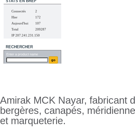
STATS EN BREF
Connectés
2
Hier
172
Aujourd'hui
107
Total
209287
IP 207.241.231.150
RECHERCHER
Enter a product name
Nayar.fr
Amirak MCK Nayar, fabricant de
bergères, canapés, méridienn
et marqueterie.