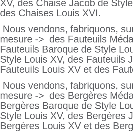
XV, des Chaise Jacob de Style
des Chaises Louis XVI.
Nous vendons, fabriquons, su
mesure ->
des Fauteuils Médai
Fauteuils
Baroque de Style Lou
Style Louis XV, des
Fauteuils
J
Fauteuils
Louis XV et des
Faut
Nous vendons, fabriquons, su
mesure ->
des Bergères Médail
Bergères
Baroque de Style Lo
Style Louis XV, des
Bergères
J
Bergères
Louis XV et des
Ber