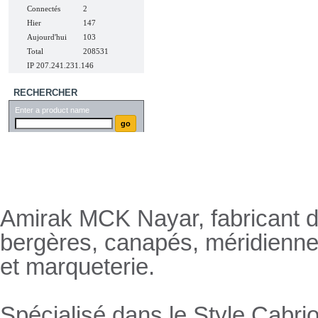
Connectés
2
Hier
147
Aujourd'hui
103
Total
208531
IP 207.241.231.146
RECHERCHER
Enter a product name
Nayar.fr
Amirak MCK Nayar, fabricant de
bergères, canapés, méridienn
et marqueterie.
Spécialisé dans le Style Cabrio