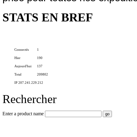
STATS EN BREF
Connectés
1
Hier
190
Aujourd'hui
137
Total
209802
IP 207.241.229.212
Rechercher
Enter a product name
Nayar.fr