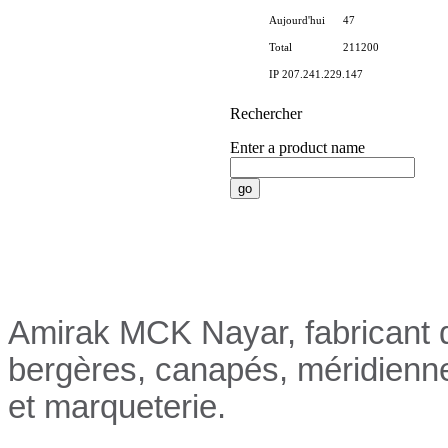
Aujourd'hui
47
Total
211200
IP 207.241.229.147
Rechercher
Enter a product name
Nayar.fr
Amirak MCK Nayar, fabricant d
bergères, canapés, méridienn
et marqueterie.