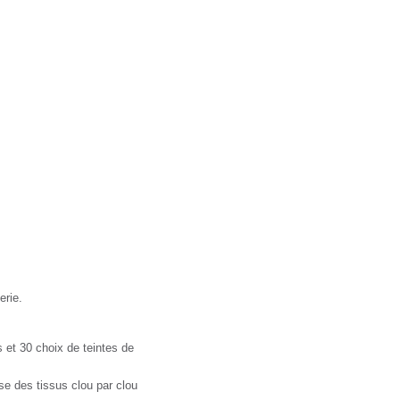
r.fr
erie.
 et 30 choix de teintes de
se des tissus clou par clou