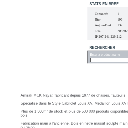
STATS EN BREF
Connectés
1
Hier
190
Aujourd'hui
137
Total
209802
IP 207.241.229.212
RECHERCHER
Enter a product name
Nayar.fr
Amirak MCK Nayar, fabricant depuis 1977 de chaises, fauteuils,
Spécialisé dans le Style Cabriolet Louis XV, Médaillon Louis XVI
Plus de 1 500m² de stock et plus de 500 000 produits disponibles
bois.
Fabrication main à l'ancienne. Bois en hêtre massif sculpté main
ou galon.