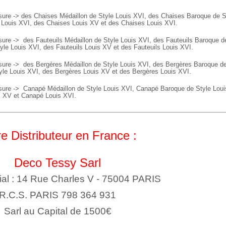
ure -> des Chaises Médaillon de Style Louis XVI, des Chaises Baroque de S
e Louis XVI, des Chaises Louis XV et des Chaises Louis XVI.
sure ->
des Fauteuils Médaillon de Style Louis XVI, des
Fauteuils
Baroque de
yle Louis XVI, des
Fauteuils
Louis XV et des
Fauteuils
Louis XVI.
sure ->
des Bergères Médaillon de Style Louis XVI, des
Bergères
Baroque de
yle Louis XVI, des
Bergères
Louis XV et des
Bergères
Louis XVI.
sure ->
Canapé Médaillon de Style Louis XVI,
Canapé
Baroque de Style Lou
s XV et
Canapé
Louis XVI.
e Distributeur en France :
Deco Tessy Sarl
ial : 14 Rue Charles V - 75004 PARIS
R.C.S. PARIS 798 364 931
Sarl au Capital de 1500€