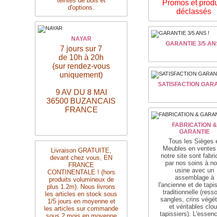
teintes de bois et
Promos et produ
d'options.
déclassés
NAYAR
GARANTIE 3/5 ANS
7 jours sur 7
de 10h à 20h
(sur rendez-vous
uniquement)
SATISFACTION GAR
9 AV DU 8 MAI
36500 BUZANCAIS
FRANCE
FABRICATION &
GARANTIE
Tous les Sièges 
Meubles en ventes
Livraison
GRATUITE,
notre site sont fabr
devant chez vous, EN
par nos soins à no
FRANCE
usine avec un
CONTINENTALE ! (hors
assemblage
à
produits volumineux de
l'ancienne
et de tapi
plus 1.2m). Nous livrons
traditionnelle
(resso
les articles en stock sous
sangles, crins végé
1/5 jours en moyenne et
et véritables clo
les articles sur commande
tapissiers)
. L'essen
sous 2 mois en moyenne