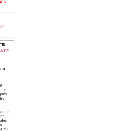
its
 !
ANTIE
et
 sur
iqués
tre
sserie
rts,
tales
us
ce du