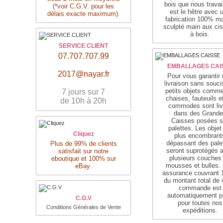
bois que nous travai
(*voir C.G.V. pour les
est le hêtre avec 
délais exacte maximum).
fabrication 100% ma
sculpté main aux ci
à bois.
SERVICE CLIENT
07.707.707.99
EMBALLAGES CAI
2017@nayar.fr
Pour vous garantir
livraison sans souci
petits objets comme
7 jours sur 7
chaises, fauteuils e
de 10h à 20h
commodes sont liv
dans des Grande
Caisses posées s
palettes. Les objet
Cliquez
plus encombrant
dépassant des pale
Plus de 99% de clients
seront suprotégés 
satisfait sur notre
plusieurs couches
eboutique et 100% sur
mousses et bulles.
eBay.
assurance couvrant
du montant total de 
commande est
automatiquement p
C.G.V
pour toutes nos
Conditions Générales de Vente
expéditions.