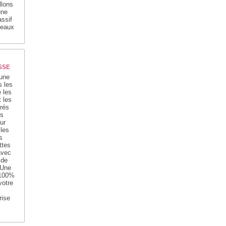
llons
une
ssif
seaux
SSE
 une
s les
 les
t les
rés
s
ur
 les
s
ttes
avec
 de
 Une
 100%
votre
rise