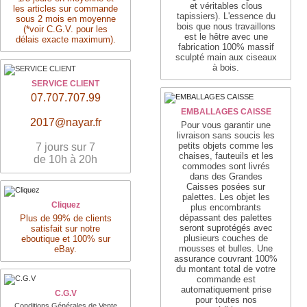
et véritables clous
les articles sur commande
tapissiers)
. L'essence du
sous 2 mois en moyenne
bois que nous travaillons
(*voir C.G.V. pour les
est le hêtre avec une
délais exacte maximum).
fabrication 100% massif
sculpté main aux ciseaux
à bois.
SERVICE CLIENT
07.707.707.99
EMBALLAGES CAISSE
2017@nayar.fr
Pour vous garantir une
livraison sans soucis les
petits objets comme les
7 jours sur 7
chaises, fauteuils et les
de 10h à 20h
commodes sont livrés
dans des Grandes
Caisses posées sur
palettes. Les objet les
Cliquez
plus encombrants
dépassant des palettes
Plus de 99% de clients
seront suprotégés avec
satisfait sur notre
plusieurs couches de
eboutique et 100% sur
mousses et bulles. Une
eBay.
assurance couvrant 100%
du montant total de votre
commande est
automatiquement prise
C.G.V
pour toutes nos
Conditions Générales de Vente