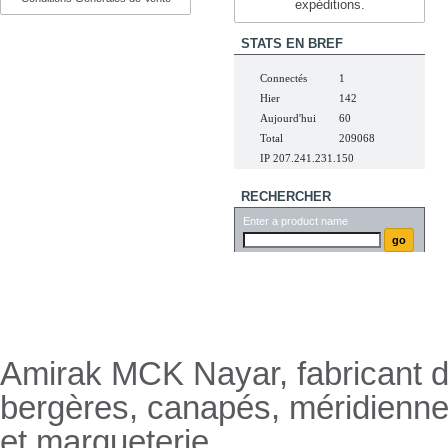
expéditions.
STATS EN BREF
Connectés
1
Hier
142
Aujourd'hui
60
Total
209068
IP 207.241.231.150
RECHERCHER
Enter a product name
Nayar.fr
Amirak MCK Nayar, fabricant de
bergères, canapés, méridienn
et marqueterie.