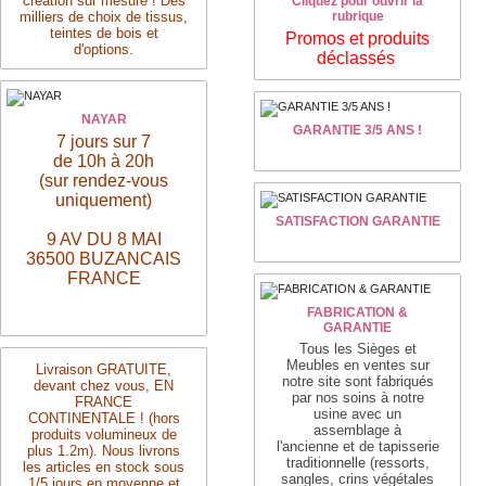
création sur mesure ! Des
Cliquez pour ouvrir la
milliers de choix de tissus,
rubrique
teintes de bois et
Promos et produits
d'options.
déclassés
NAYAR
GARANTIE 3/5 ANS !
7 jours sur 7
de 10h à 20h
(sur rendez-vous
uniquement)
SATISFACTION GARANTIE
9 AV DU 8 MAI
36500 BUZANCAIS
FRANCE
FABRICATION &
GARANTIE
Tous les Sièges et
Meubles en ventes sur
Livraison
GRATUITE,
notre site sont fabriqués
devant chez vous, EN
par nos soins à notre
FRANCE
usine avec un
CONTINENTALE ! (hors
assemblage
à
produits volumineux de
l'ancienne
et de tapisserie
plus 1.2m). Nous livrons
traditionnelle
(ressorts,
les articles en stock sous
sangles, crins végétales
1/5 jours en moyenne et