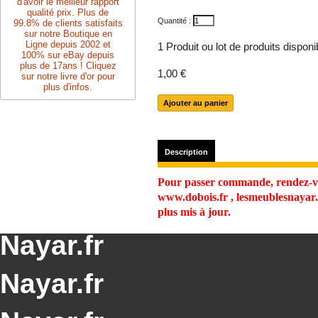
d'avoir le meilleur rapport
qualité prix. Plus de
Quantité :
99.8% de clients satisfaits
sur notre Boutique en
Ligne depuis 2002 et
1
Produit ou lot de produits dispon
100% sur eBay depuis
plus de 17ans ! Cliquez
1,00 €
sur notre livre d'or pour
plus d'infos.
Description
Pour passer commande, rendez-vo
www.dobois.fr , lesmeublesnayar.f
plus mis à jour.
Nayar.fr
Nayar.fr