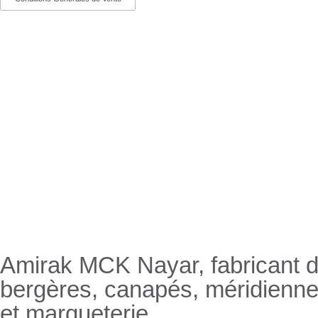
Nayar.fr
Amirak MCK Nayar, fabricant de
bergères, canapés, méridienn
et marqueterie.