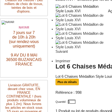
création sur mesure ! Des
milliers de choix de tissus,
teintes de bois et
Ag
d'options.
NAYAR
7 jours sur 7
de 10h à 20h
(sur rendez-vous
uniquement)
Suivant
9 AV DU 8 MAI
36500 BUZANCAIS
Imprimer
FRANCE
Lot 6 Chaises Méda
Lot 6 Chaises Médaillon Style Loui
Plus de détails
Livraison
GRATUITE,
devant chez vous, EN
Référence :
998
FRANCE
CONTINENTALE ! (hors
produits volumineux de
Quantité :
plus 1.2m). Nous livrons
les articles en stock sous
1
Produit ou lot de produits dispon
1/5 jours en moyenne et