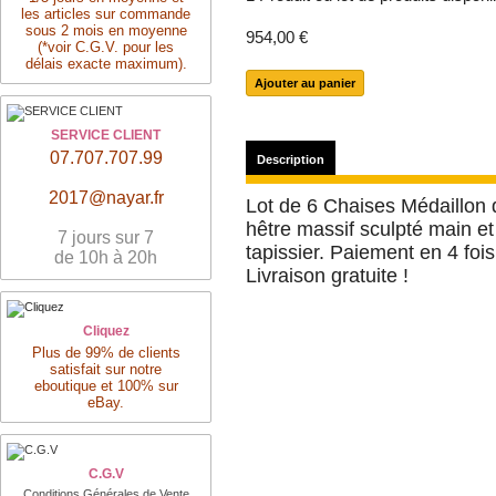
les articles sur commande
sous 2 mois en moyenne
954,00 €
(*voir C.G.V. pour les
délais exacte maximum).
SERVICE CLIENT
07.707.707.99
Description
2017@nayar.fr
Lot de 6 Chaises Médaillon 
hêtre massif sculpté main et
7 jours sur 7
tapissier. Paiement en 4 foi
de 10h à 20h
Livraison gratuite !
Cliquez
Plus de 99% de clients
satisfait sur notre
eboutique et 100% sur
eBay.
C.G.V
Conditions Générales de Vente