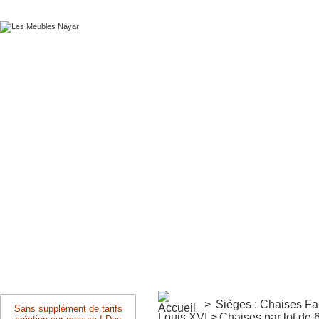
>
Sièges : Chaises F
Sans supplément de tarifs
Louis XVI
>
Chaises par lot de 