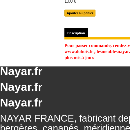
1,00 €
Description
Pour passer commande, rendez-vo
www.dobois.fr , lesmeublesnayar.f
plus mis à jour.
Nayar.fr
Nayar.fr
Nayar.fr
NAYAR FRANCE, fabricant depu
bergères, canapés, méridienn