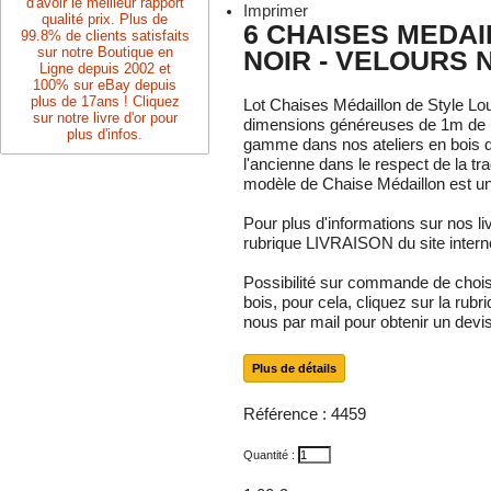
d'avoir le meilleur rapport
Imprimer
qualité prix. Plus de
6 CHAISES MEDAI
99.8% de clients satisfaits
sur notre Boutique en
NOIR - VELOURS 
Ligne depuis 2002 et
100% sur eBay depuis
plus de 17ans ! Cliquez
Lot Chaises Médaillon de Style Lo
sur notre livre d'or pour
dimensions généreuses de 1m de h
plus d'infos.
gamme dans nos ateliers en bois d
l'ancienne dans le respect de la tr
modèle de Chaise Médaillon est u
Pour plus d'informations sur nos li
rubrique LIVRAISON du site intern
Possibilité sur commande de choisir l
bois, pour cela, cliquez sur la ru
nous par mail pour obtenir un devi
Plus de détails
Référence :
4459
Quantité :