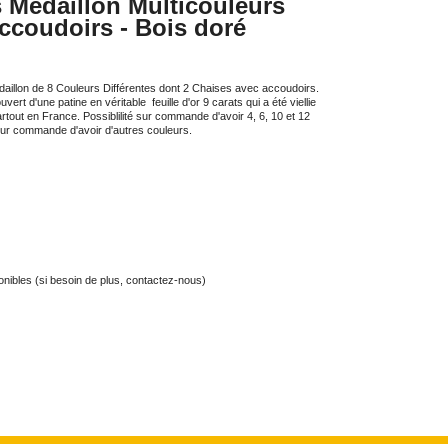
s Médaillon Multicouleurs
ccoudoirs - Bois doré
aillon de 8 Couleurs Différentes dont 2 Chaises avec accoudoirs.
rt d'une patine en véritable feuille d'or 9 carats qui a été viellie
partout en France. Possiblilité sur commande d'avoir 4, 6, 10 et 12
sur commande d'avoir d'autres couleurs.
ponibles (si besoin de plus, contactez-nous)