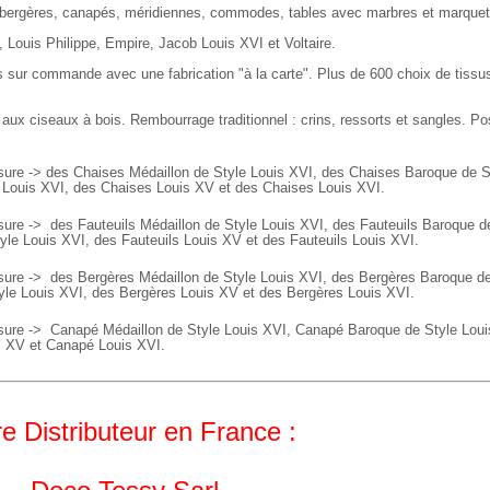
 bergères, canapés, méridiennes, commodes, tables avec marbres et marquet
, Louis Philippe, Empire, Jacob Louis XVI et Voltaire.
 sur commande avec une fabrication "à la carte". Plus de 600 choix de tissus
 aux ciseaux à bois. Rembourrage traditionnel : crins, ressorts et sangles. Po
ure -> des Chaises Médaillon de Style Louis XVI, des Chaises Baroque de S
e Louis XVI, des Chaises Louis XV et des Chaises Louis XVI.
sure ->
des Fauteuils Médaillon de Style Louis XVI, des
Fauteuils
Baroque de
yle Louis XVI, des
Fauteuils
Louis XV et des
Fauteuils
Louis XVI.
sure ->
des Bergères Médaillon de Style Louis XVI, des
Bergères
Baroque de
yle Louis XVI, des
Bergères
Louis XV et des
Bergères
Louis XVI.
sure ->
Canapé Médaillon de Style Louis XVI,
Canapé
Baroque de Style Lou
s XV et
Canapé
Louis XVI.
e Distributeur en France :