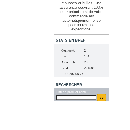
mousses et bulles. Une
assurance couvrant 100%
du montant total de votre
commande est
automatiquement prise
pour toutes nos
expéditions.
STATS EN BREF
Connectés
2
Hier
101
Aujourd'hui
25
Total
221583
IP 34.207.98.73
RECHERCHER
Enter a product name
r.fr