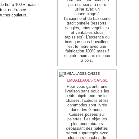
 de hêtre 100% massif
par nos soins à notre
usine avec un
artout en France.
assemblage
à
autres couleurs.
l'ancienne
et de tapisserie
traditionnelle
(ressorts,
sangles, crins végétales
et véritables clous
tapissiers)
. L'essence du
bois que nous travaillons
est le hêtre avec une
fabrication 100% massif
sculpté main aux ciseaux
à bois.
EMBALLAGES CAISSE
Pour vous garantir une
livraison sans soucis les
petits objets comme les
chaises, fauteuils et les
commodes sont livrés
dans des Grandes
Caisses posées sur
palettes. Les objet les
plus encombrants
dépassant des palettes
seront suprotégés avec
plusieurs couches de