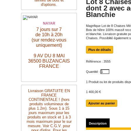
Lot 8 Chaise
teintes de bois et
d'options.
dont 2 avec a
Blanchie
NAYAR
Magnfique Lot de 8 Chaises Méd
7 jours sur 7
Bois de hêtre 100% massif recouve
de 10h à 20h
et blanchie. Livraison gratuite 
Chaises. Possiblité également 
(sur rendez-vous
uniquement)
Plus de détails
9 AV DU 8 MAI
36500 BUZANCAIS
Référence :
3555
FRANCE
Quantité :
1
Produit ou lot de produits dis
Livraison
GRATUITE
EN
1 400,00 €
FRANCE
CONTINENTALE ! (hors
produits volumineux de
plus 1.2m). Sous 1 à 15
jours maximum pour les
produits en stock et 1 à 3
mois maximum pour le sur
Description
mesure. Voir C.G.V. pour
pour d'infos. Pour les