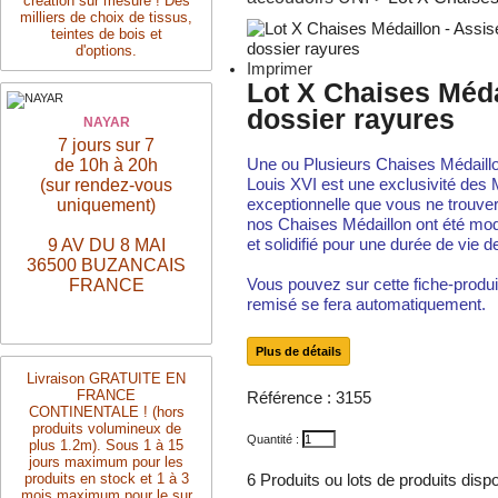
création sur mesure ! Des
milliers de choix de tissus,
teintes de bois et
d'options.
Imprimer
Lot X Chaises Médai
dossier rayures
NAYAR
7 jours sur 7
de 10h à 20h
Une ou Plusieurs Chaises Médaill
(sur rendez-vous
Louis XVI est une exclusivité des
uniquement)
exceptionnelle que vous ne trouver
nos Chaises Médaillon ont été mod
9 AV DU 8 MAI
et solidifié pour une durée de vie 
36500 BUZANCAIS
FRANCE
Vous pouvez sur cette fiche-produit
remisé se fera automatiquement.
Plus de détails
Livraison
GRATUITE
EN
FRANCE
Référence :
3155
CONTINENTALE ! (hors
produits volumineux de
Quantité :
plus 1.2m). Sous 1 à 15
jours maximum pour les
produits en stock et 1 à 3
6
Produits ou lots de produits disp
mois maximum pour le sur