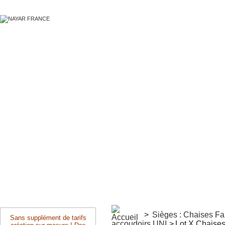
>
Sièges : Chaises F
Sans supplément de tarifs
accoudoirs UNI
>
Lot X Chaises 