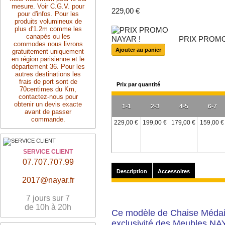
mesure. Voir C.G.V. pour
229,00 €
pour d'infos. Pour les
produits volumineux de
plus d'1.2m comme les
canapés ou les
PRIX PROMO
commodes nous livrons
gratuitement uniquement
en région parisienne et le
département 36. Pour les
autres destinations les
frais de port sont de
Prix par quantité
70centimes du Km,
contactez-nous pour
obtenir un devis exacte
1-1
2-3
4-5
6-7
avant de passer
commande.
229,00 €
199,00 €
179,00 €
159,00 €
SERVICE CLIENT
07.707.707.99
Description
Accessoires
2017@nayar.fr
7 jours sur 7
de 10h à 20h
Ce modèle de Chaise Médail
exclusivité des Meubles NAY