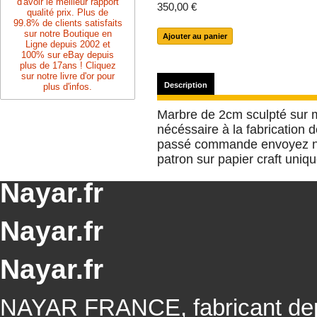
d'avoir le meilleur rapport
350,00 €
qualité prix. Plus de
99.8% de clients satisfaits
sur notre Boutique en
Ligne depuis 2002 et
100% sur eBay depuis
plus de 17ans ! Cliquez
sur notre livre d'or pour
Description
plus d'infos.
Marbre de 2cm sculpté sur m
nécéssaire à la fabrication 
passé commande envoyez no
patron sur papier craft uniq
Nayar.fr
Nayar.fr
Nayar.fr
NAYAR FRANCE, fabricant depu