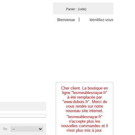
Panier :
(vide)
Bienvenue
Identifiez-vous
Cher client. La boutique en
ligne "lesmeublesnayar.fr"
à été remplacée par
"www.dobois.fr". Merci de
vous rendre sur notre
nouveau site internet.
"lesmeublesnayar.fr"
n'accepte plus les
nouvelles commandes et il
Tri
n'est plus mis à jour.