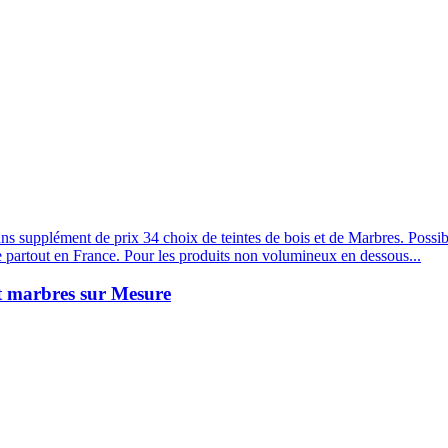
s supplément de prix 34 choix de teintes de bois et de Marbres. Possibi
e partout en France. Pour les produits non volumineux en dessous...
et marbres sur Mesure