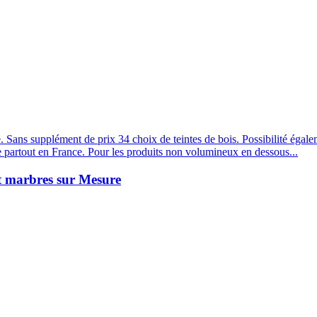
 Sans supplément de prix 34 choix de teintes de bois. Possibilité égal
e partout en France. Pour les produits non volumineux en dessous...
et marbres sur Mesure